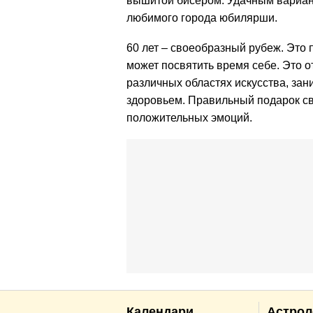
вышитой бисером. Удачным вариант
любимого города юбилярши.
60 лет – своеобразный рубеж. Это
может посвятить время себе. Это о
различных областях искусства, за
здоровьем. Правильный подарок св
положительных эмоций.
Календари
Астрол