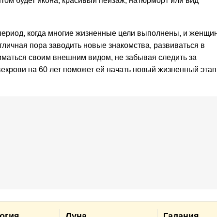
ом будет икона, красивый пейзаж, натюрморт или вид
 период, когда многие жизненные цели выполнены, и женщи
тличная пора заводить новые знакомства, развиваться в
ниматься своим внешним видом, не забывая следить за
екрови на 60 лет поможет ей начать новый жизненный этап
огия
Луна
Гадания