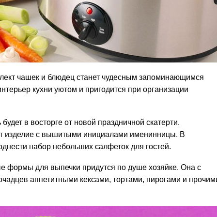
плект чашек и блюдец станет чудесным запоминающимся
интерьер кухни уютом и пригодится при организации
 будет в восторге от новой праздничной скатерти.
ет изделие с вышитыми инициалами именинницы. В
однести набор небольших салфеток для гостей.
 формы для выпечки придутся по душе хозяйке. Она с
очадцев аппетитными кексами, тортами, пирогами и прочим