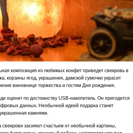
ьная композиция из любимых конфет приведет свекровь в
ка, корзины ягод, украшения, дамской сумочки украсит
оение виновнице торжества и гостям Дня рождения.
еди оценит по достоинству USB-накопитель. Он пригодится
ифровых данных. Необычной идеей подарка станет
 украшенная камнями.
за свекрови засияют счастьем от необычной картины,