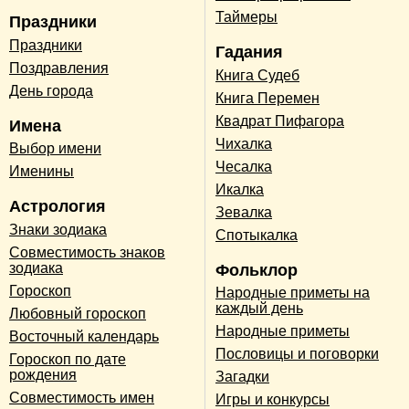
Таймеры
Праздники
Праздники
Гадания
Поздравления
Книга Судеб
День города
Книга Перемен
Квадрат Пифагора
Имена
Чихалка
Выбор имени
Чесалка
Именины
Икалка
Астрология
Зевалка
Знаки зодиака
Спотыкалка
Совместимость знаков
зодиака
Фольклор
Гороскоп
Народные приметы на
каждый день
Любовный гороскоп
Народные приметы
Восточный календарь
Пословицы и поговорки
Гороскоп по дате
рождения
Загадки
Совместимость имен
Игры и конкурсы