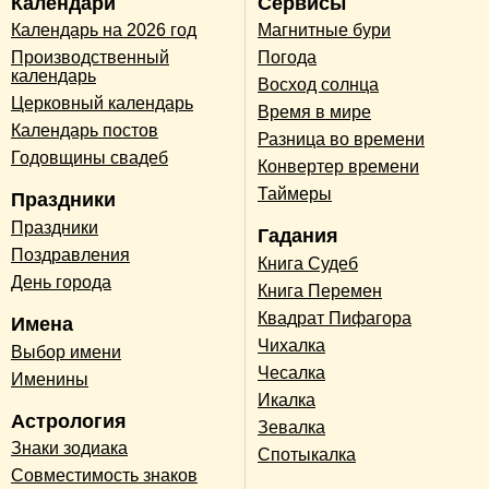
Календари
Сервисы
Календарь на 2026 год
Магнитные бури
Производственный
Погода
календарь
Восход солнца
Церковный календарь
Время в мире
Календарь постов
Разница во времени
Годовщины свадеб
Конвертер времени
Таймеры
Праздники
Праздники
Гадания
Поздравления
Книга Судеб
День города
Книга Перемен
Квадрат Пифагора
Имена
Чихалка
Выбор имени
Чесалка
Именины
Икалка
Астрология
Зевалка
Знаки зодиака
Спотыкалка
Совместимость знаков