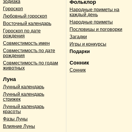
зодиака
Фольклор
Гороскоп
Народные приметы на
каждый день
Любовный гороскоп
Народные приметы
Восточный календарь
Пословицы и поговорки
Гороскоп по дате
рождения
Загадки
Совместимость имен
Игры и конкурсы
Совместимость по дате
Подарки
рождения
Сонник
Совместимость по годам
животных
Сонник
Луна
Лунный календарь
Лунный календарь
стрижек
Лунный календарь
красоты
Фазы Луны
Влияние Луны