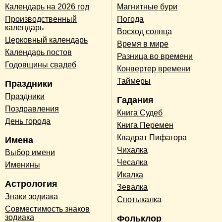
Календарь на 2026 год
Магнитные бури
Производственный
Погода
календарь
Восход солнца
Церковный календарь
Время в мире
Календарь постов
Разница во времени
Годовщины свадеб
Конвертер времени
Таймеры
Праздники
Праздники
Гадания
Поздравления
Книга Судеб
День города
Книга Перемен
Квадрат Пифагора
Имена
Чихалка
Выбор имени
Чесалка
Именины
Икалка
Астрология
Зевалка
Знаки зодиака
Спотыкалка
Совместимость знаков
зодиака
Фольклор