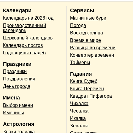
Календари
Сервисы
Календарь на 2026 год
Магнитные бури
Производственный
Погода
календарь
Восход солнца
Церковный календарь
Время в мире
Календарь постов
Разница во времени
Годовщины свадеб
Конвертер времени
Таймеры
Праздники
Праздники
Гадания
Поздравления
Книга Судеб
День города
Книга Перемен
Квадрат Пифагора
Имена
Чихалка
Выбор имени
Чесалка
Именины
Икалка
Астрология
Зевалка
Знаки зодиака