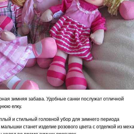
рная зимняя забава. Удобные санки послужат отличной
днюю елку.
плый и стильный головной убор для зимнего периода
алышки станет изделие розового цвета с отделкой из меха