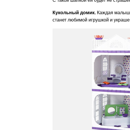
С такой шапкой ей будет не страше
Кукольный домик.
Каждая малышка
станет любимой игрушкой и украше