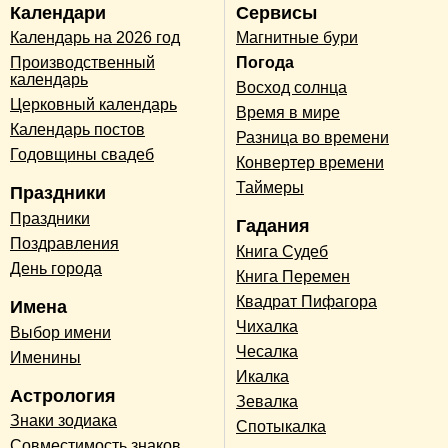
Календари
Сервисы
Календарь на 2026 год
Магнитные бури
Производственный
Погода
календарь
Восход солнца
Церковный календарь
Время в мире
Календарь постов
Разница во времени
Годовщины свадеб
Конвертер времени
Таймеры
Праздники
Праздники
Гадания
Поздравления
Книга Судеб
День города
Книга Перемен
Квадрат Пифагора
Имена
Чихалка
Выбор имени
Чесалка
Именины
Икалка
Астрология
Зевалка
Знаки зодиака
Спотыкалка
Совместимость знаков