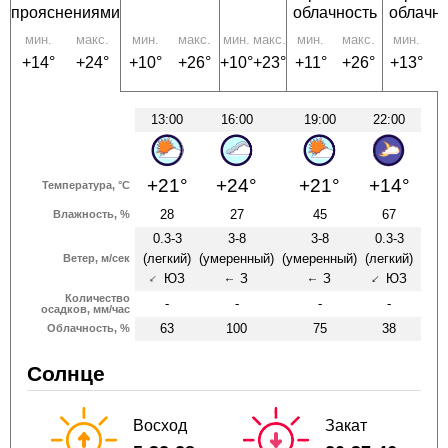
прояснениями
облачность
облачно
мин.
макс.
мин.
макс.
мин.
макс.
мин.
макс.
мин.
м
+14°
+24°
+10°
+26°
+10°
+23°
+11°
+26°
+13°
+
13:00
16:00
19:00
22:00
+21°
+24°
+21°
+14°
Температура, °C
28
27
45
67
Влажность, %
0.3-3
3-8
3-8
0.3-3
(легкий)
(умеренный)
(умеренный)
(легкий)
Ветер, м/сек
ЮЗ
З
З
ЮЗ
↑
↑
↑
↑
Количество
-
-
-
-
осадков, мм/час
63
100
75
38
Облачность, %
Солнце
Восход
Закат