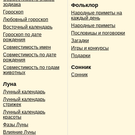
зодиака
Фольклор
Гороскоп
Народные приметы на
каждый день
Любовный гороскоп
Народные приметы
Восточный календарь
Пословицы и поговорки
Гороскоп по дате
рождения
Загадки
Совместимость имен
Игры и конкурсы
Совместимость по дате
Подарки
рождения
Сонник
Совместимость по годам
животных
Сонник
Луна
Лунный календарь
Лунный календарь
стрижек
Лунный календарь
красоты
Фазы Луны
Влияние Луны