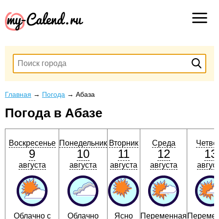
Главная
→
Погода
→
Абаза
Погода в Абазе
Воскресенье
Понедельник
Вторник
Среда
Четве
9
10
11
12
13
августа
августа
августа
августа
авгус
Облачно с
Облачно
Ясно
Переменная
Переме