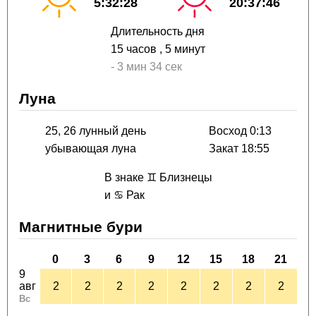
5:32:28
20:37:46
Длительность дня
15 часов
, 5 минут
-
3 мин
34 сек
Луна
25, 26 лунный день
Восход 0:13
убывающая луна
Закат 18:55
В знаке ♊ Близнецы
и ♋ Рак
Магнитные бури
0
3
6
9
12
15
18
21
9
авг
2
2
2
2
2
2
2
2
Вс