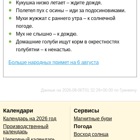
Кукушка низко летает – ждите дождя.
Полетел пух с осины – иди за подосиновиками.
Мухи жужжат с раннего утра – к солнечной
погоде.
Мух не слышно – к дождю.
Домашние голуби ищут корм в окрестностях
голубятни – к ненастью.
Больше народных примет на 6 августа
Данные на 2026-08-06T01:32:29+00:00 по Гринвичу
Календари
Сервисы
Календарь на 2026 год
Магнитные бури
Производственный
Погода
календарь
Восход солнца
Церковный календарь