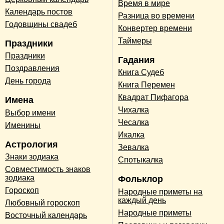
Время в мире
Календарь постов
Разница во времени
Годовщины свадеб
Конвертер времени
Таймеры
Праздники
Праздники
Гадания
Поздравления
Книга Судеб
День города
Книга Перемен
Квадрат Пифагора
Имена
Чихалка
Выбор имени
Чесалка
Именины
Икалка
Астрология
Зевалка
Знаки зодиака
Спотыкалка
Совместимость знаков
зодиака
Фольклор
Гороскоп
Народные приметы на
каждый день
Любовный гороскоп
Народные приметы
Восточный календарь