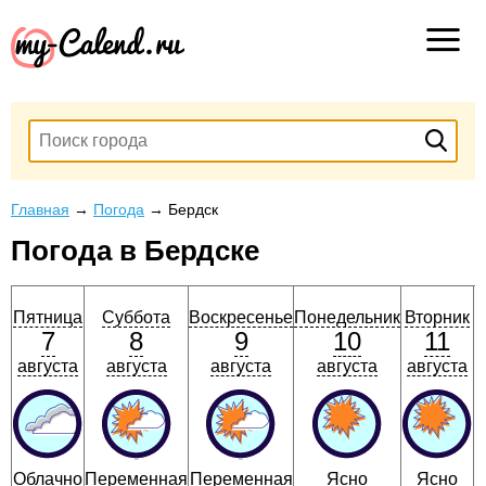
Главная
→
Погода
→
Бердск
Погода в Бердске
Пятница
Суббота
Воскресенье
Понедельник
Вторник
7
8
9
10
11
августа
августа
августа
августа
августа
Облачно
Переменная
Переменная
Ясно
Ясно
О