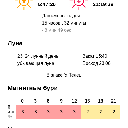
5:47:20
21:19:39
Длительность дня
15 часов
, 32 минуты
-
3 мин
49 сек
Луна
23, 24 лунный день
Закат 15:40
убывающая луна
Восход 23:08
В знаке ♉ Телец
Магнитные бури
0
3
6
9
12
15
18
21
6
авг
3
3
3
3
3
2
2
2
Чт