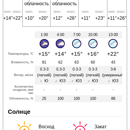
облачность
облачность
мин.
макс.
мин.
макс.
мин.
макс.
мин.
макс.
мин.
макс.
м
+14°
+22°
+10°
+20°
+12°
+26°
+11°
+23°
+11°
+26°
+
1:00
4:00
7:00
10:00
13:00
+15°
+14°
+15°
+16°
+22°
Температура, °C
81
62
63
60
43
Влажность, %
0.3-3
0.3-3
0.3-3
0.3-3
3-8
(легкий)
(легкий)
(легкий)
(легкий)
(умеренный)
(л
Ветер, м/сек
Ю
ЮЗ
ЮЗ
ЮЗ
ЮЗ
↑
↑
↑
↑
↑
Количество
-
-
-
-
-
осадков, мм/
час
25
100
100
100
88
Облачность, %
Солнце
Восход
Закат