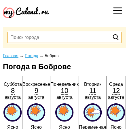
Главная
→
Погода
→
Бобров
Погода в Боброве
Суббота
Воскресенье
Понедельник
Вторник
Среда
8
9
10
11
12
августа
августа
августа
августа
августа
Ясно
Ясно
Ясно
Переменная
Ясно