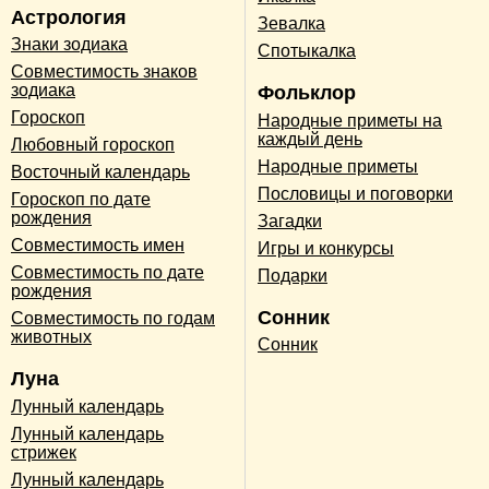
Астрология
Зевалка
Знаки зодиака
Спотыкалка
Совместимость знаков
зодиака
Фольклор
Гороскоп
Народные приметы на
каждый день
Любовный гороскоп
Народные приметы
Восточный календарь
Пословицы и поговорки
Гороскоп по дате
рождения
Загадки
Совместимость имен
Игры и конкурсы
Совместимость по дате
Подарки
рождения
Сонник
Совместимость по годам
животных
Сонник
Луна
Лунный календарь
Лунный календарь
стрижек
Лунный календарь