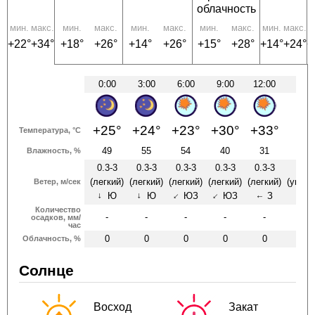
облачность
мин.
макс.
мин.
макс.
мин.
макс.
мин.
макс.
мин.
макс.
м
+22°
+34°
+18°
+26°
+14°
+26°
+15°
+28°
+14°
+24°
+
0:00
3:00
6:00
9:00
12:00
15
+25°
+24°
+23°
+30°
+33°
+3
Температура, °C
49
55
54
40
31
3
Влажность, %
0.3-3
0.3-3
0.3-3
0.3-3
0.3-3
3
(легкий)
(легкий)
(легкий)
(легкий)
(легкий)
(умер
Ветер, м/сек
Ю
Ю
ЮЗ
ЮЗ
З
↑
↑
↑
↑
↑
↑
Количество
-
-
-
-
-
-
осадков, мм/
час
0
0
0
0
0
Облачность, %
Солнце
Восход
Закат