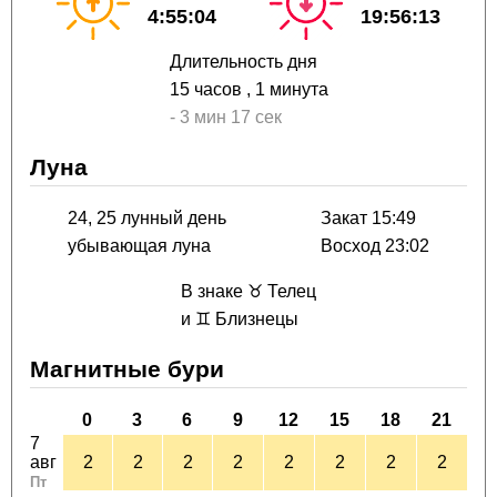
4:55:04
19:56:13
Длительность дня
15 часов
, 1 минута
-
3 мин
17 сек
Луна
24, 25 лунный день
Закат 15:49
убывающая луна
Восход 23:02
В знаке ♉ Телец
и ♊ Близнецы
Магнитные бури
0
3
6
9
12
15
18
21
7
авг
2
2
2
2
2
2
2
2
Пт