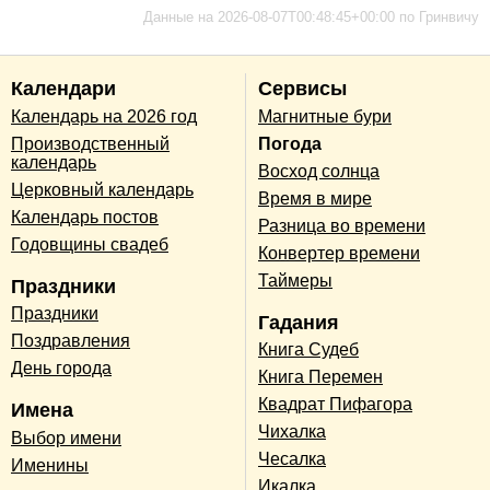
Данные на 2026-08-07T00:48:45+00:00 по Гринвичу
Календари
Сервисы
Календарь на 2026 год
Магнитные бури
Производственный
Погода
календарь
Восход солнца
Церковный календарь
Время в мире
Календарь постов
Разница во времени
Годовщины свадеб
Конвертер времени
Таймеры
Праздники
Праздники
Гадания
Поздравления
Книга Судеб
День города
Книга Перемен
Квадрат Пифагора
Имена
Чихалка
Выбор имени
Чесалка
Именины
Икалка