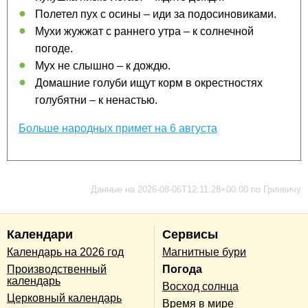
Полетел пух с осины – иди за подосиновиками.
Мухи жужжат с раннего утра – к солнечной
погоде.
Мух не слышно – к дождю.
Домашние голуби ищут корм в окрестностях
голубятни – к ненастью.
Больше народных примет на 6 августа
Данные на 2026-08-06T12:11:28+00:00 по Гринвичу
Календари
Сервисы
Календарь на 2026 год
Магнитные бури
Производственный
Погода
календарь
Восход солнца
Церковный календарь
Время в мире