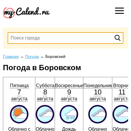
Главная
→
Погода
→
Боровский
Погода в Боровском
Пятница
Суббота
Воскресенье
Понедельник
Вторник
7
8
9
10
11
августа
августа
августа
августа
августа
Облачно с
Облачно
Дождь
Облачно
Облачн