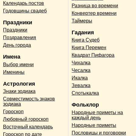
Календарь постов
Разница во времени
Годовщины свадеб
Конвертер времени
Таймеры
Праздники
Праздники
Гадания
Поздравления
Книга Судеб
День города
Книга Перемен
Квадрат Пифагора
Имена
Чихалка
Выбор имени
Чесалка
Именины
Икалка
Астрология
Зевалка
Знаки зодиака
Спотыкалка
Совместимость знаков
зодиака
Фольклор
Гороскоп
Народные приметы на
каждый день
Любовный гороскоп
Народные приметы
Восточный календарь
Пословицы и поговорки
Гороскоп по дате