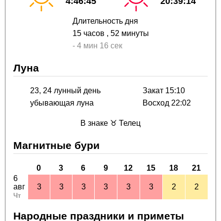
4:46:45
20:39:14
Длительность дня
15 часов
, 52 минуты
-
4 мин
16 сек
Луна
23, 24 лунный день
Закат 15:10
убывающая луна
Восход 22:02
В знаке ♉ Телец
Магнитные бури
0
3
6
9
12
15
18
21
6
авг
3
3
3
3
3
3
2
2
Чт
Народные праздники и приметы