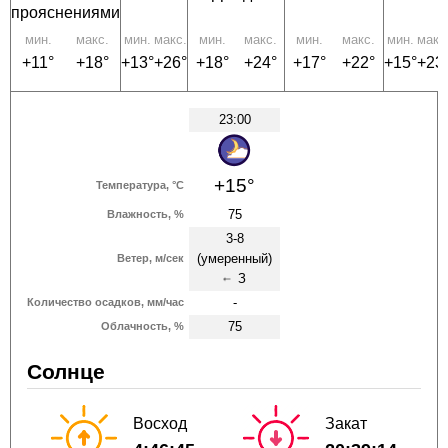
прояснениями
мин.
макс.
мин.
макс.
мин.
макс.
мин.
макс.
мин.
макс
+11°
+18°
+13°
+26°
+18°
+24°
+17°
+22°
+15°
+23
23:00
+15°
Температура, °C
75
Влажность, %
3-8
(умеренный)
Ветер, м/сек
З
↑
-
Количество осадков, мм/час
75
Облачность, %
Солнце
Восход
Закат