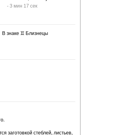
-
3 мин
17 сек
В знаке ♊ Близнецы
о.
ся заготовкой стеблей, листьев,