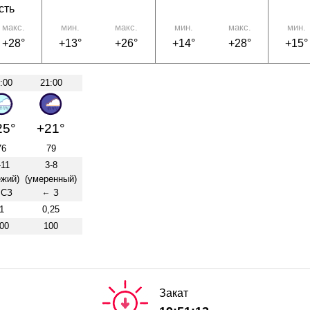
сть
макс.
мин.
макс.
мин.
макс.
мин.
+28°
+13°
+26°
+14°
+28°
+15°
:00
21:00
25°
+21°
76
79
-11
3-8
ежий)
(умеренный)
СЗ
З
↑
1
0,25
00
100
Закат