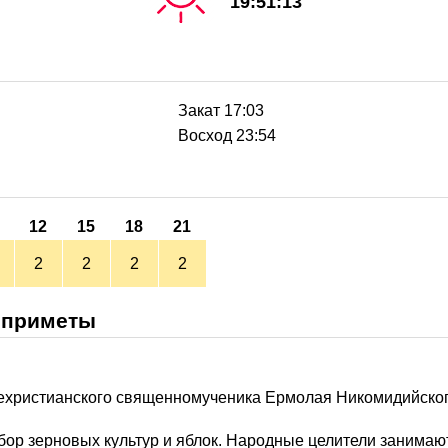
19:51:13
Закат 17:03
Восход 23:54
12
15
18
21
2
2
2
2
 приметы
нехристианского священномученика Ермолая Никомидийског
бор зерновых культур и яблок. Народные целители занимают