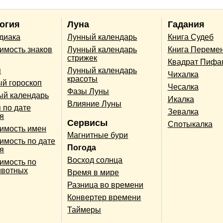
огия
Луна
Гадания
одиака
Лунный календарь
Книга Судеб
имость знаков
Лунный календарь
Книга Переме
стрижек
Квадрат Пифа
п
Лунный календарь
Чихалка
красоты
й гороскоп
Чесалка
Фазы Луны
ый календарь
Икалка
Влияние Луны
 по дате
Зевалка
я
Сервисы
Спотыкалка
имость имен
Магнитные бури
имость по дате
Погода
я
Восход солнца
имость по
ивотных
Время в мире
Разница во времени
Конвертер времени
Таймеры