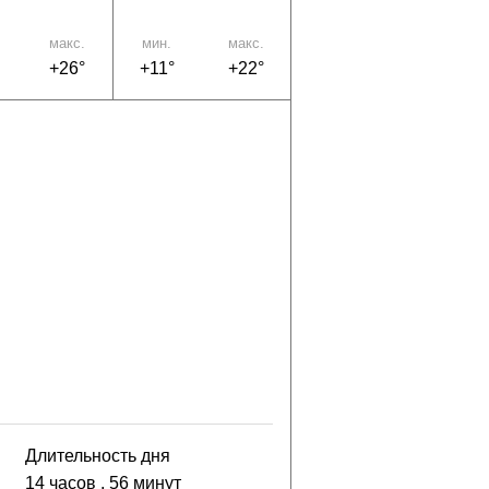
макс.
мин.
макс.
+26°
+11°
+22°
Длительность дня
14 часов
, 56 минут