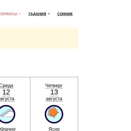
СЕРВИСЫ
ГАДАНИЯ
СОННИК
Среда
Четверг
12
13
августа
августа
блачно
Ясно