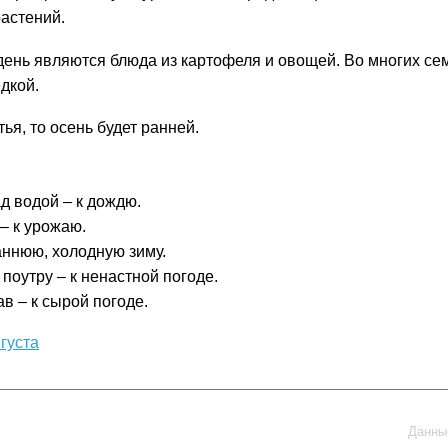
растений.
день являются блюда из картофеля и овощей. Во многих с
дкой.
ья, то осень будет ранней.
д водой – к дождю.
 – к урожаю.
ннюю, холодную зиму.
 поутру – к ненастной погоде.
в – к сырой погоде.
густа
Данные