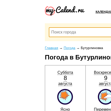
КАЛЕНДА
Главная
→
Погода
→
Бутурлиновка
Погода в Бутурлино
Суббота
Воскрес
8
9
августа
август
Ясно
Перемен