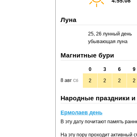
4:55:08
Луна
25, 26 лунный день
убывающая луна
Магнитные бури
0
3
6
9
8 авг
2
2
2
2
Сб
Народные праздники и
Ермолаев день
В эту дату почитают память ран
На эту пору проходит активный с