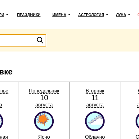
РИ
ПРАЗДНИКИ
ИМЕНА
АСТРОЛОГИЯ
ЛУНА
вке
енье
Понедельник
Вторник
10
11
а
августа
августа
ная
Ясно
Облачно
О