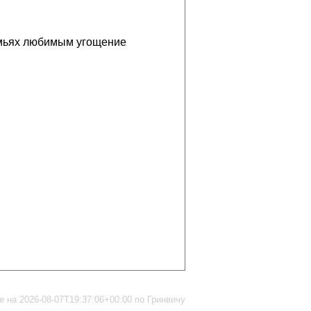
емьях любимым угощение
 на 2026-08-07T19:37:06+00:00 по Гринвичу