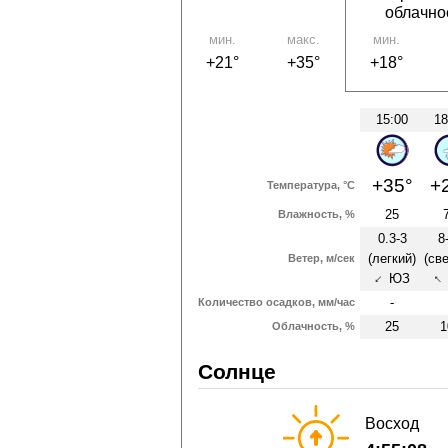
облачно
мин.
макс.
мин.
+21°
+35°
+18°
15:00
18
+35°
+
Температура, °C
25
Влажность, %
0.3-3
8
(легкий)
(св
Ветер, м/сек
↑
ЮЗ
↑
-
Количество осадков, мм/час
25
1
Облачность, %
Солнце
Восход