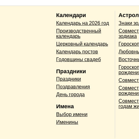
Календари
Астрол
Календарь на 2026 год
Знаки з
Производственный
Совмест
календарь
зодиака
Церковный календарь
Гороско
Календарь постов
Любовны
Годовщины свадеб
Восточн
Гороскоп
Праздники
рождени
Праздники
Совмест
Поздравления
Совмест
рождени
День города
Совмест
Имена
годам ж
Выбор имени
Именины