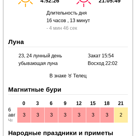
4:52:26
21:05:49
Длительность дня
16 часов
, 13 минут
-
4 мин
46 сек
Луна
23, 24 лунный день
Закат 15:54
убывающая луна
Восход 22:02
В знаке ♉ Телец
Магнитные бури
0
3
6
9
12
15
18
21
6
авг
3
3
3
3
3
3
3
2
Чт
Народные праздники и приметы