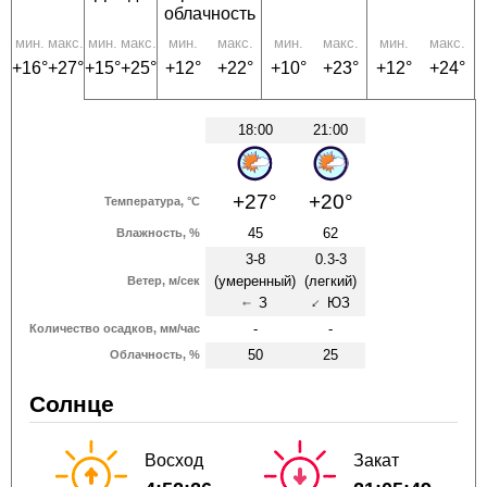
облачность
мин.
макс.
мин.
макс.
мин.
макс.
мин.
макс.
мин.
макс.
+16°
+27°
+15°
+25°
+12°
+22°
+10°
+23°
+12°
+24°
18:00
21:00
+27°
+20°
Температура, °C
45
62
Влажность, %
3-8
0.3-3
(умеренный)
(легкий)
Ветер, м/сек
З
ЮЗ
↑
↑
-
-
Количество осадков, мм/час
50
25
Облачность, %
Солнце
Восход
Закат