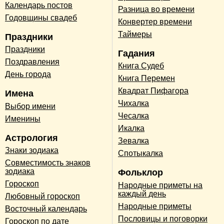
Календарь постов
Разница во времени
Годовщины свадеб
Конвертер времени
Таймеры
Праздники
Праздники
Гадания
Поздравления
Книга Судеб
День города
Книга Перемен
Квадрат Пифагора
Имена
Чихалка
Выбор имени
Чесалка
Именины
Икалка
Астрология
Зевалка
Знаки зодиака
Спотыкалка
Совместимость знаков
зодиака
Фольклор
Гороскоп
Народные приметы на
каждый день
Любовный гороскоп
Народные приметы
Восточный календарь
Пословицы и поговорки
Гороскоп по дате