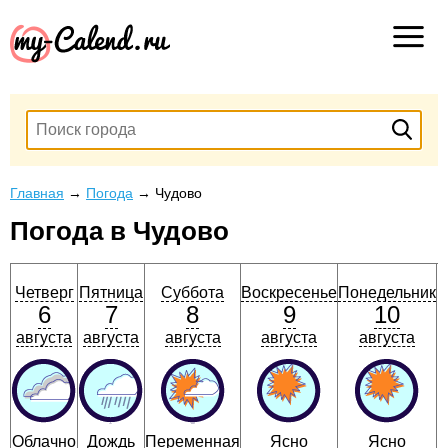
Главная
→
Погода
→
Чудово
Погода в Чудово
Четверг
Пятница
Суббота
Воскресенье
Понедельник
6
7
8
9
10
августа
августа
августа
августа
августа
К
Облачно
Дождь
Переменная
Ясно
Ясно