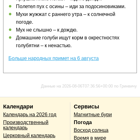
Полетел пух с осины – иди за подосиновиками.
Мухи жужжат с раннего утра – к солнечной
погоде.
Мух не слышно – к дождю.
Домашние голуби ищут корм в окрестностях
голубятни – к ненастью.
Больше народных примет на 6 августа
Данные на 2026-08-06T07:36:56+00:00 по Гринвичу
Календари
Сервисы
Календарь на 2026 год
Магнитные бури
Производственный
Погода
календарь
Восход солнца
Церковный календарь
Время в мире