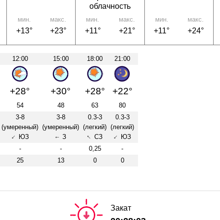
облачность
мин.
макс.
мин.
макс.
мин.
макс.
+13°
+23°
+11°
+21°
+11°
+24°
12:00
15:00
18:00
21:00
+28°
+30°
+28°
+22°
54
48
63
80
3-8
3-8
0.3-3
0.3-3
(умеренный)
(умеренный)
(легкий)
(легкий)
↑
ЮЗ
З
СЗ
ЮЗ
↑
↑
↑
-
-
0,25
-
25
13
0
0
Закат