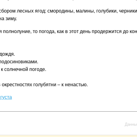
сбором лесных ягод: смородины, малины, голубики, черники
на зиму.
 полнолуние, то погода, как в этот день продержится до ко
 дождя.
 подосиновиками.
 к солнечной погоде.
окрестностях голубятни – к ненастью.
густа
Данные