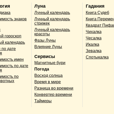
огия
Луна
Гадания
одиака
Лунный календарь
Книга Судеб
имость знаков
Лунный календарь
Книга Переме
стрижек
Квадрат Пифа
п
Лунный календарь
Чихалка
красоты
й гороскоп
Чесалка
Фазы Луны
ый календарь
Икалка
Влияние Луны
 по дате
Зевалка
я
Сервисы
Спотыкалка
имость имен
Магнитные бури
имость по дате
Погода
я
Восход солнца
имость по
ивотных
Время в мире
Разница во времени
Конвертер времени
Таймеры