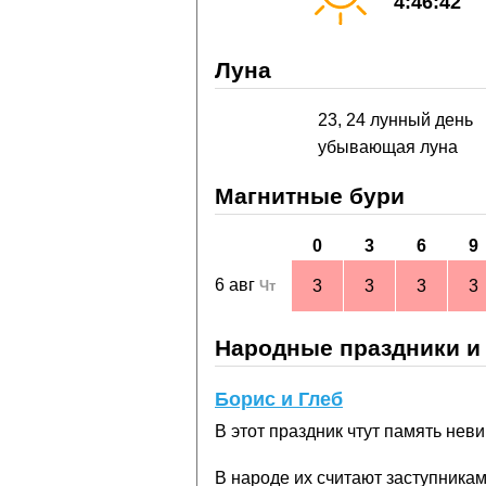
4:46:42
Луна
23, 24 лунный день
убывающая луна
Магнитные бури
0
3
6
9
6 авг
3
3
3
3
Чт
Народные праздники и
Борис и Глеб
В этот праздник чтут память нев
В народе их считают заступника