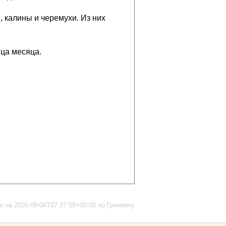
, калины и черемухи. Из них
нца месяца.
 на 2026-08-06T07:37:59+00:00 по Гринвичу