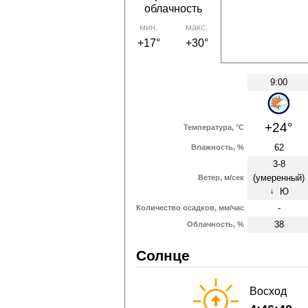
облачность
мин.
макс.
+17°
+30°
9:00
+24°
Температура, °C
62
Влажность, %
3-8
(умеренный)
Ветер, м/сек
Ю
↑
-
Количество осадков, мм/час
38
Облачность, %
Солнце
Восход