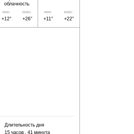
облачность
мин.
макс.
мин.
макс.
+12°
+26°
+11°
+22°
Длительность дня
15 часов
, 41 минута