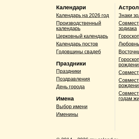
Календари
Астрол
Календарь на 2026 год
Знаки з
Производственный
Совмест
календарь
зодиака
Церковный календарь
Гороско
Календарь постов
Любовны
Годовщины свадеб
Восточн
Гороскоп
Праздники
рождени
Праздники
Совмест
Поздравления
Совмест
рождени
День города
Совмест
Имена
годам ж
Выбор имени
Именины