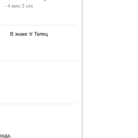
-
4 мин
3 сек
В знаке ♉ Телец
рода.