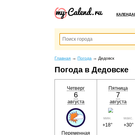
КАЛЕНДА
Главная
→
Погода
→
Дедовск
Погода в Дедовске
Четверг
Пятница
6
7
августа
августа
мин.
макс.
+18°
+30°
Переменная