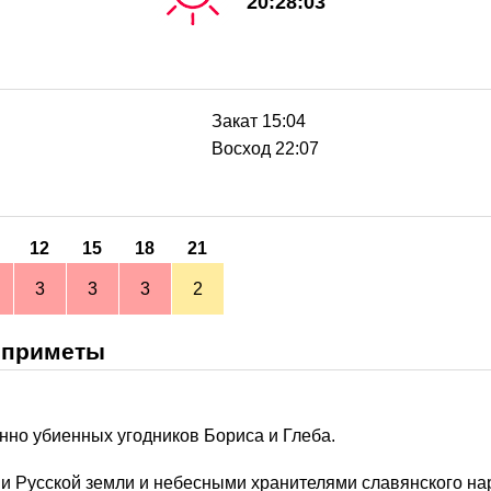
20:28:03
Закат 15:04
Восход 22:07
12
15
18
21
3
3
3
2
 приметы
инно убиенных угодников Бориса и Глеба.
ми Русской земли и небесными хранителями славянского на