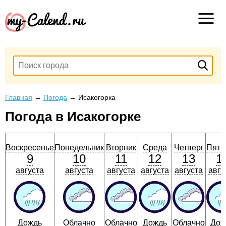
Главная
→
Погода
→
Исакогорка
Погода в Исакогорке
Воскресенье
Понедельник
Вторник
Среда
Четверг
Пятн
9
10
11
12
13
1
августа
августа
августа
августа
августа
авгу
Дождь
Облачно
Облачно
Дождь
Облачно
Дож