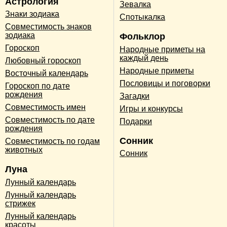
Астрология
Зевалка
Знаки зодиака
Спотыкалка
Совместимость знаков
зодиака
Фольклор
Гороскоп
Народные приметы на
каждый день
Любовный гороскоп
Народные приметы
Восточный календарь
Пословицы и поговорки
Гороскоп по дате
рождения
Загадки
Совместимость имен
Игры и конкурсы
Совместимость по дате
Подарки
рождения
Сонник
Совместимость по годам
животных
Сонник
Луна
Лунный календарь
Лунный календарь
стрижек
Лунный календарь
красоты