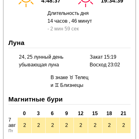
4:48:37
19:34:39
Длительность дня
14 часов
, 46 минут
-
2 мин
59 сек
Луна
24, 25 лунный день
Закат 15:19
убывающая луна
Восход 23:02
В знаке ♉ Телец
и ♊ Близнецы
Магнитные бури
0
3
6
9
12
15
18
21
7
авг
2
2
2
2
2
2
2
2
Пт