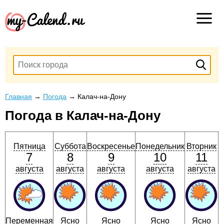
Главная
→
Погода
→
Калач-на-Дону
Погода в Калач-на-Дону
Пятница
Суббота
Воскресенье
Понедельник
Вторник
7
8
9
10
11
августа
августа
августа
августа
августа
Переменная
Ясно
Ясно
Ясно
Ясно