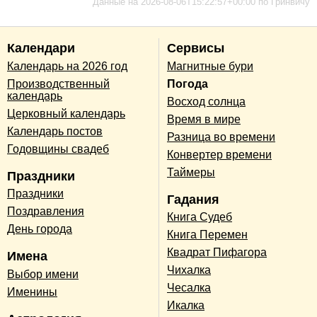
Данные на 2026-08-06T15:22:57+00:00 по Гринвичу
Календари
Сервисы
Календарь на 2026 год
Магнитные бури
Производственный
Погода
календарь
Восход солнца
Церковный календарь
Время в мире
Календарь постов
Разница во времени
Годовщины свадеб
Конвертер времени
Таймеры
Праздники
Праздники
Гадания
Поздравления
Книга Судеб
День города
Книга Перемен
Квадрат Пифагора
Имена
Чихалка
Выбор имени
Чесалка
Именины
Икалка