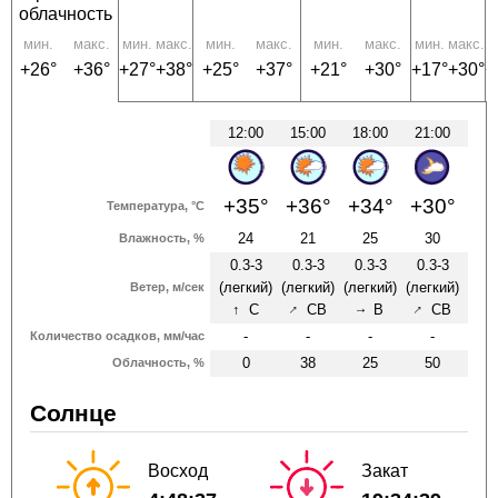
облачность
мин.
макс.
мин.
макс.
мин.
макс.
мин.
макс.
мин.
макс.
м
+26°
+36°
+27°
+38°
+25°
+37°
+21°
+30°
+17°
+30°
+
12:00
15:00
18:00
21:00
+35°
+36°
+34°
+30°
Температура, °C
24
21
25
30
Влажность, %
0.3-3
0.3-3
0.3-3
0.3-3
(легкий)
(легкий)
(легкий)
(легкий)
Ветер, м/сек
↑
↑
↑
С
СВ
В
СВ
↑
-
-
-
-
Количество осадков, мм/час
0
38
25
50
Облачность, %
Солнце
Восход
Закат