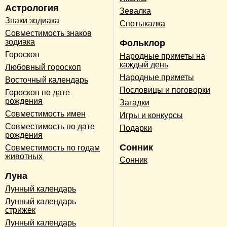
Астрология
Зевалка
Знаки зодиака
Спотыкалка
Совместимость знаков
зодиака
Фольклор
Гороскоп
Народные приметы на
каждый день
Любовный гороскоп
Народные приметы
Восточный календарь
Пословицы и поговорки
Гороскоп по дате
рождения
Загадки
Совместимость имен
Игры и конкурсы
Совместимость по дате
Подарки
рождения
Сонник
Совместимость по годам
животных
Сонник
Луна
Лунный календарь
Лунный календарь
стрижек
Лунный календарь