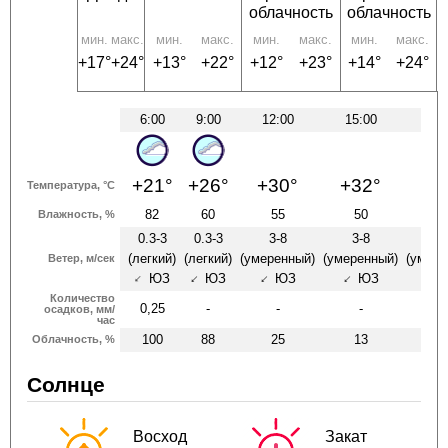
облачность
облачность
мин.
макс.
мин.
макс.
мин.
макс.
мин.
макс.
+17°
+24°
+13°
+22°
+12°
+23°
+14°
+24°
6:00
9:00
12:00
15:00
18:
+21°
+26°
+30°
+32°
+2
Температура, °C
82
60
55
50
5
Влажность, %
0.3-3
0.3-3
3-8
3-8
3-
(легкий)
(легкий)
(умеренный)
(умеренный)
(умере
Ветер, м/сек
ЮЗ
ЮЗ
ЮЗ
ЮЗ
Ю
↑
↑
↑
↑
↑
Количество
0,25
-
-
-
-
осадков, мм/
час
100
88
25
13
3
Облачность, %
Солнце
Восход
Закат