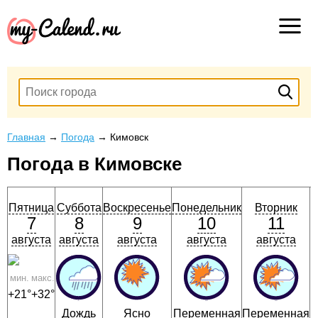
Главная
→
Погода
→
Кимовск
Погода в Кимовске
Пятница
Суббота
Воскресенье
Понедельник
Вторник
7
8
9
10
11
августа
августа
августа
августа
августа
мин.
макс.
+21°
+32°
Н
Дождь
Ясно
Переменная
Переменная