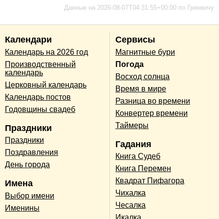
Данные на 2026-08-07T04:31:55+00:00 по Гринвичу
Календари
Сервисы
Календарь на 2026 год
Магнитные бури
Производственный
Погода
календарь
Восход солнца
Церковный календарь
Время в мире
Календарь постов
Разница во времени
Годовщины свадеб
Конвертер времени
Таймеры
Праздники
Праздники
Гадания
Поздравления
Книга Судеб
День города
Книга Перемен
Квадрат Пифагора
Имена
Чихалка
Выбор имени
Чесалка
Именины
Икалка