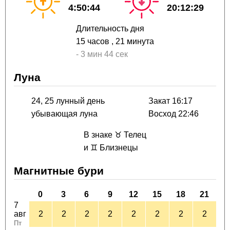
4:50:44
20:12:29
Длительность дня
15 часов
, 21 минута
-
3 мин
44 сек
Луна
24, 25 лунный день
Закат 16:17
убывающая луна
Восход 22:46
В знаке ♉ Телец
и ♊ Близнецы
Магнитные бури
0
3
6
9
12
15
18
21
7
авг
2
2
2
2
2
2
2
2
Пт