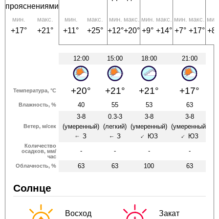
прояснениями
мин.
макс.
мин.
макс.
мин.
макс.
мин.
макс.
мин.
макс.
мин
+17°
+21°
+11°
+25°
+12°
+20°
+9°
+14°
+7°
+17°
+8°
12:00
15:00
18:00
21:00
+20°
+21°
+21°
+17°
Температура, °C
40
55
53
63
Влажность, %
3-8
0.3-3
3-8
3-8
(умеренный)
(легкий)
(умеренный)
(умеренный)
Ветер, м/сек
З
З
ЮЗ
ЮЗ
↑
↑
↑
↑
Количество
-
-
-
-
осадков, мм/
час
63
63
100
63
Облачность, %
Солнце
Восход
Закат