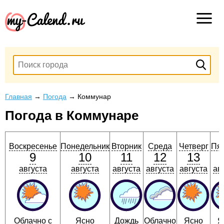
Главная
→
Погода
→
Коммунар
Погода в Коммунаре
Воскресенье
Понедельник
Вторник
Среда
Четверг
Пя
9
10
11
12
13
августа
августа
августа
августа
августа
ав
Облачно с
Ясно
Дождь
Облачно
Ясно
Я