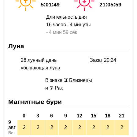
5:01:49
21:05:59
Длительность дня
16 часов
, 4 минуты
-
4 мин
59 сек
Луна
26 лунный день
Закат 20:24
убывающая луна
В знаке ♊ Близнецы
и ♋ Рак
Магнитные бури
0
3
6
9
12
15
18
21
9
авг
2
2
2
2
2
2
2
2
Вс