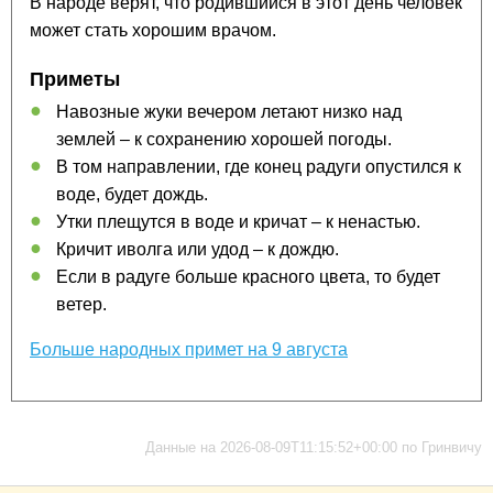
В народе верят, что родившийся в этот день человек
может стать хорошим врачом.
Приметы
Навозные жуки вечером летают низко над
землей – к сохранению хорошей погоды.
В том направлении, где конец радуги опустился к
воде, будет дождь.
Утки плещутся в воде и кричат – к ненастью.
Кричит иволга или удод – к дождю.
Если в радуге больше красного цвета, то будет
ветер.
Больше народных примет на 9 августа
Данные на 2026-08-09T11:15:52+00:00 по Гринвичу