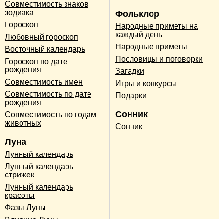
Совместимость знаков
зодиака
Фольклор
Гороскоп
Народные приметы на
каждый день
Любовный гороскоп
Народные приметы
Восточный календарь
Пословицы и поговорки
Гороскоп по дате
рождения
Загадки
Совместимость имен
Игры и конкурсы
Совместимость по дате
Подарки
рождения
Сонник
Совместимость по годам
животных
Сонник
Луна
Лунный календарь
Лунный календарь
стрижек
Лунный календарь
красоты
Фазы Луны