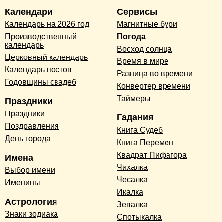
Календари
Сервисы
Календарь на 2026 год
Магнитные бури
Производственный
Погода
календарь
Восход солнца
Церковный календарь
Время в мире
Календарь постов
Разница во времени
Годовщины свадеб
Конвертер времени
Таймеры
Праздники
Праздники
Гадания
Поздравления
Книга Судеб
День города
Книга Перемен
Квадрат Пифагора
Имена
Чихалка
Выбор имени
Чесалка
Именины
Икалка
Астрология
Зевалка
Знаки зодиака
Спотыкалка