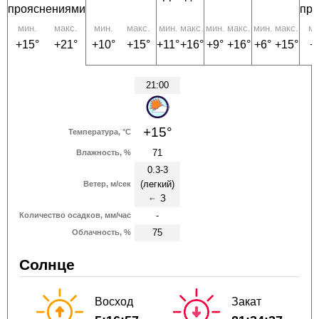
прояснениями
пр
мин.
макс.
мин.
макс.
мин.
макс.
мин.
макс.
мин.
макс.
ми
+15°
+21°
+10°
+15°
+11°
+16°
+9°
+16°
+6°
+15°
+
21:00
+15°
Температура, °C
71
Влажность, %
0.3-3
(легкий)
Ветер, м/сек
З
↑
-
Количество осадков, мм/час
75
Облачность, %
Солнце
Восход
Закат