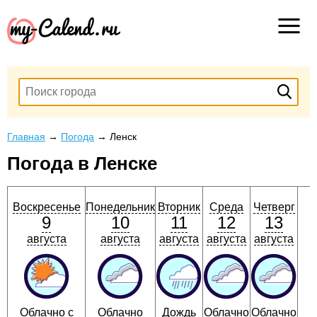
Главная
→
Погода
→
Ленск
Погода в Ленске
Воскресенье
Понедельник
Вторник
Среда
Четверг
9
10
11
12
13
августа
августа
августа
августа
августа
Облачно с
Облачно
Дождь
Облачно
Облачно
О