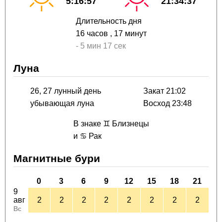
5:16:57
21:34:37
Длительность дня
16 часов
, 17 минут
-
5 мин
17 сек
Луна
26, 27 лунный день
Закат 21:02
убывающая луна
Восход 23:48
В знаке ♊ Близнецы
и ♋ Рак
Магнитные бури
0
3
6
9
12
15
18
21
9
авг
2
2
2
2
2
2
2
2
Вс