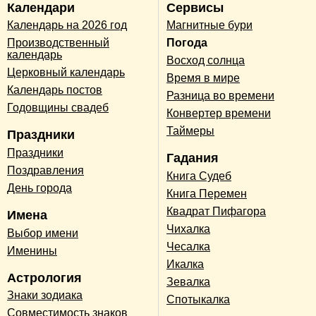
Календари
Сервисы
Календарь на 2026 год
Магнитные бури
Производственный
Погода
календарь
Восход солнца
Церковный календарь
Время в мире
Календарь постов
Разница во времени
Годовщины свадеб
Конвертер времени
Таймеры
Праздники
Праздники
Гадания
Поздравления
Книга Судеб
День города
Книга Перемен
Квадрат Пифагора
Имена
Чихалка
Выбор имени
Чесалка
Именины
Икалка
Астрология
Зевалка
Знаки зодиака
Спотыкалка
Совместимость знаков