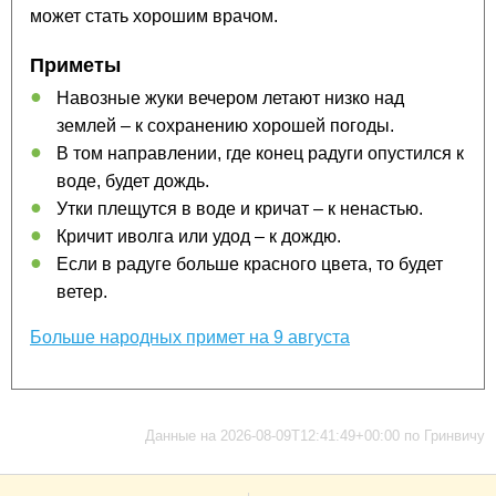
может стать хорошим врачом.
Приметы
Навозные жуки вечером летают низко над
землей – к сохранению хорошей погоды.
В том направлении, где конец радуги опустился к
воде, будет дождь.
Утки плещутся в воде и кричат – к ненастью.
Кричит иволга или удод – к дождю.
Если в радуге больше красного цвета, то будет
ветер.
Больше народных примет на 9 августа
Данные на 2026-08-09T12:41:49+00:00 по Гринвичу