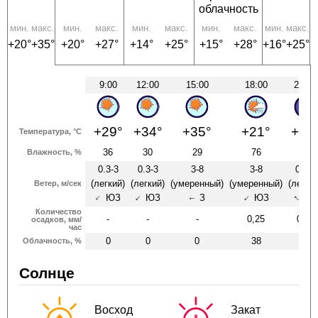
облачность
мин.
макс.
мин.
макс.
мин.
макс.
мин.
макс.
мин.
макс.
+20°
+35°
+20°
+27°
+14°
+25°
+15°
+28°
+16°
+25°
9:00
12:00
15:00
18:00
21:00
+29°
+34°
+35°
+21°
+20
Температура, °C
36
30
29
76
95
Влажность, %
0.3-3
0.3-3
3-8
3-8
0.3-3
(легкий)
(легкий)
(умеренный)
(умеренный)
(легкий
Ветер, м/сек
↑
ЮЗ
ЮЗ
З
ЮЗ
СЗ
↑
↑
↑
↑
Количество
-
-
-
0,25
0,25
осадков, мм/
час
0
0
0
38
50
Облачность, %
Солнце
Восход
Закат