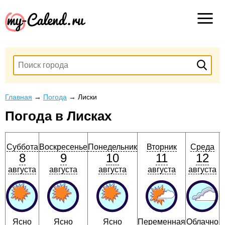
Главная
→
Погода
→
Лиски
Погода в Лисках
Суббота
Воскресенье
Понедельник
Вторник
Среда
8
9
10
11
12
августа
августа
августа
августа
августа
Ясно
Ясно
Ясно
Переменная
Облачно
П