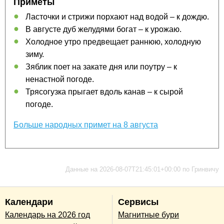
Приметы
Ласточки и стрижи порхают над водой – к дождю.
В августе дуб желудями богат – к урожаю.
Холодное утро предвещает раннюю, холодную
зиму.
Зяблик поет на закате дня или поутру – к
ненастной погоде.
Трясогузка прыгает вдоль канав – к сырой
погоде.
Больше народных примет на 8 августа
Данные на 2026-08-07T21:45:01+00:00 по Гринвичу
Календари
Сервисы
Календарь на 2026 год
Магнитные бури