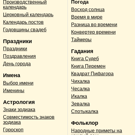
Производственный
Погода
календарь
Восход солнца
Церковный календарь
Время в мире
Календарь постов
Разница во времени
Годовщины свадеб
Конвертер времени
Таймеры
Праздники
Праздники
Гадания
Поздравления
Книга Судеб
День города
Книга Перемен
Квадрат Пифагора
Имена
Чихалка
Выбор имени
Чесалка
Именины
Икалка
Астрология
Зевалка
Знаки зодиака
Спотыкалка
Совместимость знаков
зодиака
Фольклор
Гороскоп
Народные приметы на