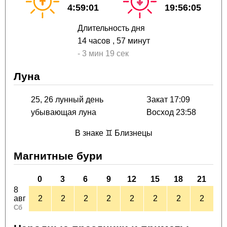
4:59:01
19:56:05
Длительность дня
14 часов
, 57 минут
-
3 мин
19 сек
Луна
25, 26 лунный день
Закат 17:09
убывающая луна
Восход 23:58
В знаке ♊ Близнецы
Магнитные бури
0
3
6
9
12
15
18
21
8
авг
2
2
2
2
2
2
2
2
Сб