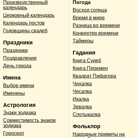
Производственный
Погода
календарь
Восход солнца
Церковный календарь
Время в мире
Календарь постов
Разница во времени
Годовщины свадеб
Конвертер времени
Таймеры
Праздники
Праздники
Гадания
Поздравления
Книга Судеб
День города
Книга Перемен
Квадрат Пифагора
Имена
Чихалка
Выбор имени
Чесалка
Именины
Икалка
Астрология
Зевалка
Знаки зодиака
Спотыкалка
Совместимость знаков
зодиака
Фольклор
Гороскоп
Народные приметы на