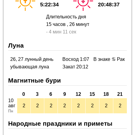
5:22:34
20:48:37
Длительность дня
15 часов
, 26 минут
-
4 мин
11 сек
Луна
26, 27 лунный день
Восход 1:07
В знаке ♋ Рак
убывающая луна
Закат 20:12
Магнитные бури
0
3
6
9
12
15
18
21
10
авг
2
2
2
2
2
2
2
2
Пн
Народные праздники и приметы