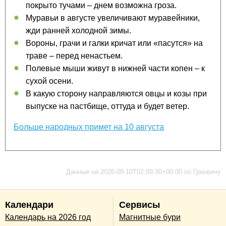
покрыто тучами – днем возможна гроза.
Муравьи в августе увеличивают муравейники,
жди ранней холодной зимы.
Вороны, грачи и галки кричат или «пасутся» на
траве – перед ненастьем.
Полевые мыши живут в нижней части копен – к
сухой осени.
В какую сторону направляются овцы и козы при
выпуске на пастбище, оттуда и будет ветер.
Больше народных примет на 10 августа
Данные на 2026-08-10T02:09:30+00:00 по Гринвичу
Календари
Сервисы
Календарь на 2026 год
Магнитные бури