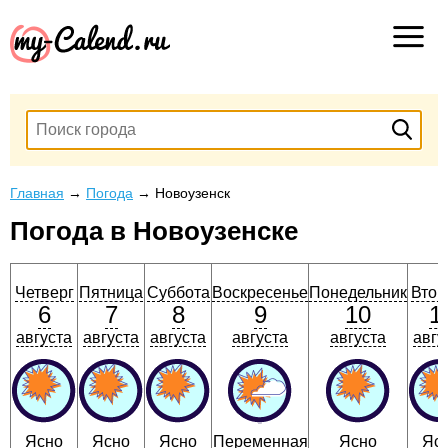
Главная
→
Погода
→
Новоузенск
Погода в Новоузенске
Четверг
Пятница
Суббота
Воскресенье
Понедельник
Втор
6
7
8
9
10
1
августа
августа
августа
августа
августа
авгу
Ясно
Ясно
Ясно
Переменная
Ясно
Яс