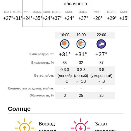
облачность
мин.
макс.
мин.
макс.
мин.
макс.
мин.
макс.
мин.
макс.
мин.
м
+27°
+31°
+24°
+35°
+24°
+37°
+24°
+37°
+20°
+29°
+15°
16:00
19:00
22:00
+31°
+31°
+27°
Температура, °C
35
32
37
Влажность, %
0.3-3
0.3-3
3-8
(легкий)
(легкий)
(умеренный)
Ветер, м/сек
↑
↑
С
СВ
В
↑
-
-
-
Количество осадков, мм/час
0
25
25
Облачность, %
Солнце
Восход
Закат