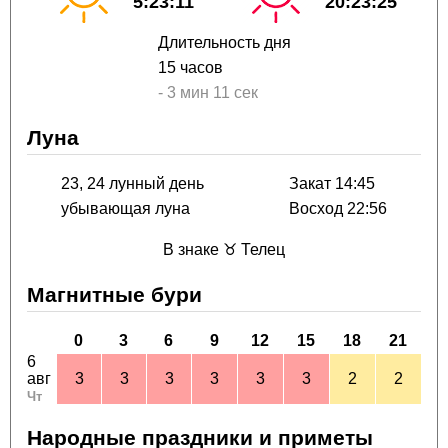
5:23:11
20:23:25
Длительность дня
15 часов
-
3 мин
11 сек
Луна
23, 24 лунный день
Закат 14:45
убывающая луна
Восход 22:56
В знаке ♉ Телец
Магнитные бури
0
3
6
9
12
15
18
21
6
авг
3
3
3
3
3
3
2
2
Чт
Народные праздники и приметы