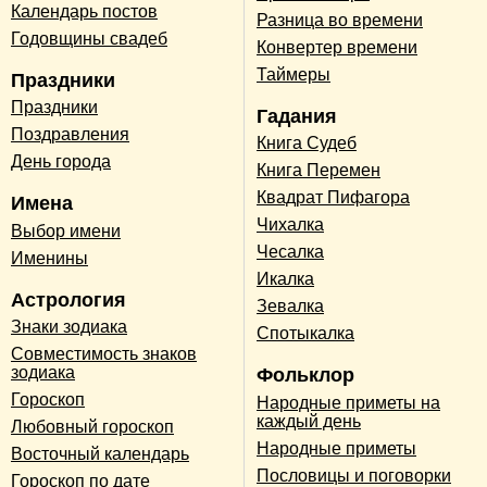
Календарь постов
Разница во времени
Годовщины свадеб
Конвертер времени
Таймеры
Праздники
Праздники
Гадания
Поздравления
Книга Судеб
День города
Книга Перемен
Квадрат Пифагора
Имена
Чихалка
Выбор имени
Чесалка
Именины
Икалка
Астрология
Зевалка
Знаки зодиака
Спотыкалка
Совместимость знаков
зодиака
Фольклор
Гороскоп
Народные приметы на
каждый день
Любовный гороскоп
Народные приметы
Восточный календарь
Пословицы и поговорки
Гороскоп по дате