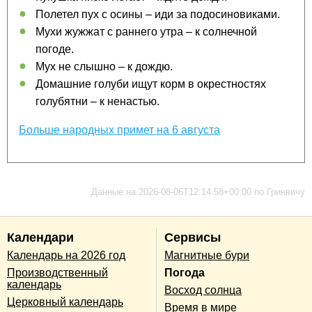
Полетел пух с осины – иди за подосиновиками.
Мухи жужжат с раннего утра – к солнечной
погоде.
Мух не слышно – к дождю.
Домашние голуби ищут корм в окрестностях
голубятни – к ненастью.
Больше народных примет на 6 августа
Данные на 2026-08-06T12:14:58+00:00 по Гринвичу
Календари
Сервисы
Календарь на 2026 год
Магнитные бури
Производственный
Погода
календарь
Восход солнца
Церковный календарь
Время в мире