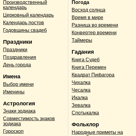
Производственный
Погода
календарь
Восход солнца
Церковный календарь
Время в мире
Календарь постов
Разница во времени
Годовщины свадеб
Конвертер времени
Таймеры
Праздники
Праздники
Гадания
Поздравления
Книга Судеб
День города
Книга Перемен
Квадрат Пифагора
Имена
Чихалка
Выбор имени
Чесалка
Именины
Икалка
Астрология
Зевалка
Знаки зодиака
Спотыкалка
Совместимость знаков
зодиака
Фольклор
Гороскоп
Народные приметы на