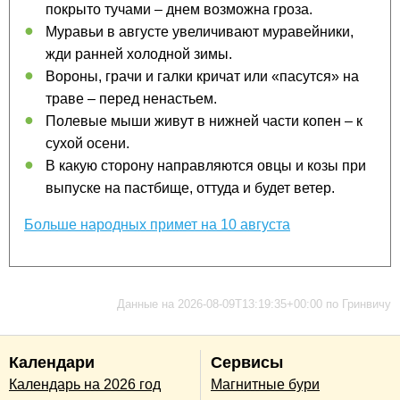
покрыто тучами – днем возможна гроза.
Муравьи в августе увеличивают муравейники,
жди ранней холодной зимы.
Вороны, грачи и галки кричат или «пасутся» на
траве – перед ненастьем.
Полевые мыши живут в нижней части копен – к
сухой осени.
В какую сторону направляются овцы и козы при
выпуске на пастбище, оттуда и будет ветер.
Больше народных примет на 10 августа
Данные на 2026-08-09T13:19:35+00:00 по Гринвичу
Календари
Сервисы
Календарь на 2026 год
Магнитные бури