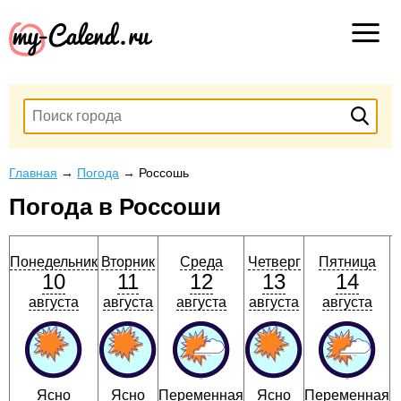
Главная
→
Погода
→
Россошь
Погода в Россоши
Понедельник
Вторник
Среда
Четверг
Пятница
10
11
12
13
14
августа
августа
августа
августа
августа
Ясно
Ясно
Переменная
Ясно
Переменная