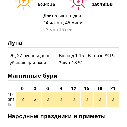
5:04:15
19:49:50
Длительность дня
14 часов
, 45 минут
-
3 мин
15 сек
Луна
26, 27 лунный день
Восход 1:15
В знаке ♋ Рак
убывающая луна
Закат 18:51
Магнитные бури
0
3
6
9
12
15
18
21
10
авг
2
2
2
2
2
2
2
2
Пн
Народные праздники и приметы