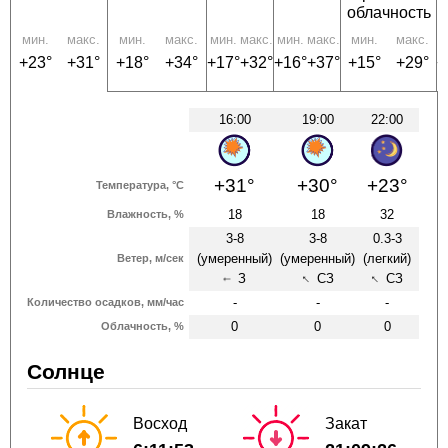
облачность
мин.
макс.
мин.
макс.
мин.
макс.
мин.
макс.
мин.
макс.
м
+23°
+31°
+18°
+34°
+17°
+32°
+16°
+37°
+15°
+29°
+
16:00
19:00
22:00
+31°
+30°
+23°
Температура, °C
18
18
32
Влажность, %
3-8
3-8
0.3-3
(умеренный)
(умеренный)
(легкий)
Ветер, м/сек
↑
↑
З
СЗ
СЗ
↑
-
-
-
Количество осадков, мм/час
0
0
0
Облачность, %
Солнце
Восход
Закат