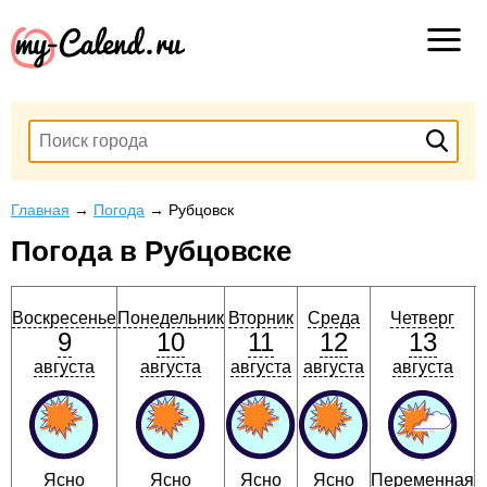
Главная
→
Погода
→
Рубцовск
Погода в Рубцовске
Воскресенье
Понедельник
Вторник
Среда
Четверг
П
9
10
11
12
13
августа
августа
августа
августа
августа
Ясно
Ясно
Ясно
Ясно
Переменная