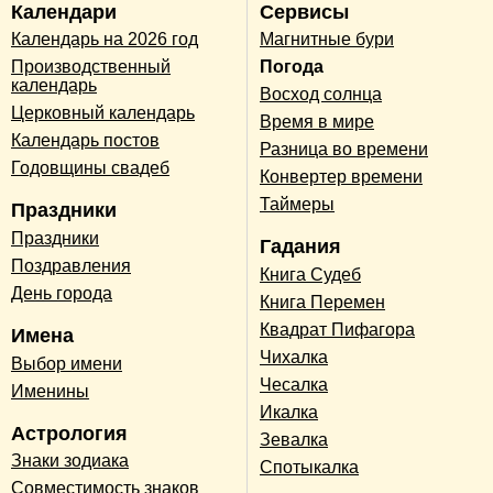
Календари
Сервисы
Календарь на 2026 год
Магнитные бури
Производственный
Погода
календарь
Восход солнца
Церковный календарь
Время в мире
Календарь постов
Разница во времени
Годовщины свадеб
Конвертер времени
Таймеры
Праздники
Праздники
Гадания
Поздравления
Книга Судеб
День города
Книга Перемен
Квадрат Пифагора
Имена
Чихалка
Выбор имени
Чесалка
Именины
Икалка
Астрология
Зевалка
Знаки зодиака
Спотыкалка
Совместимость знаков