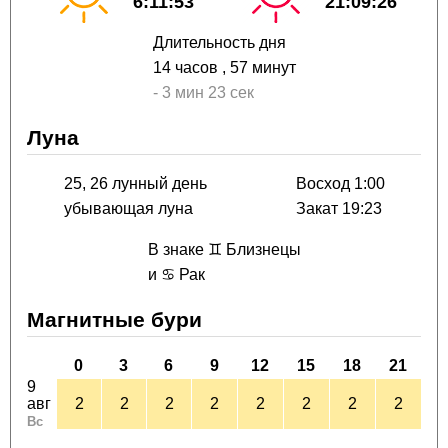
6:11:53
21:09:26
Длительность дня
14 часов
, 57 минут
-
3 мин
23 сек
Луна
25, 26 лунный день
Восход 1:00
убывающая луна
Закат 19:23
В знаке ♊ Близнецы
и ♋ Рак
Магнитные бури
0
3
6
9
12
15
18
21
9
авг
2
2
2
2
2
2
2
2
Вс