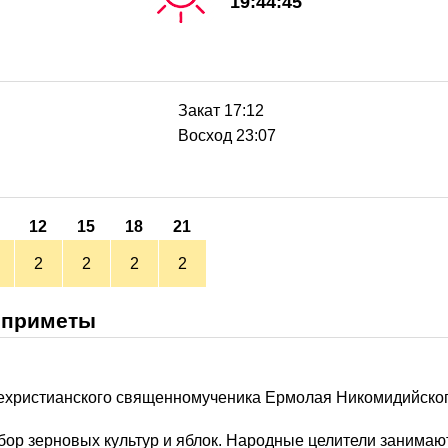
19:44:45
Закат 17:12
Восход 23:07
12
15
18
21
2
2
2
2
 приметы
нехристианского священномученика Ермолая Никомидийског
бор зерновых культур и яблок. Народные целители занимают