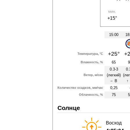
мин.
+15°
15:00
18
+25°
+2
Температура, °C
65
9
Влажность, %
0.3-3
0.
(легкий)
(лег
Ветер, м/сек
В
↑
↑
0,25
Количество осадков, мм/час
75
5
Облачность, %
Солнце
Восход