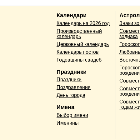
Календари
Астрол
Календарь на 2026 год
Знаки з
Производственный
Совмест
календарь
зодиака
Церковный календарь
Гороско
Календарь постов
Любовны
Годовщины свадеб
Восточн
Гороскоп
Праздники
рождени
Праздники
Совмест
Поздравления
Совмест
рождени
День города
Совмест
Имена
годам ж
Выбор имени
Именины