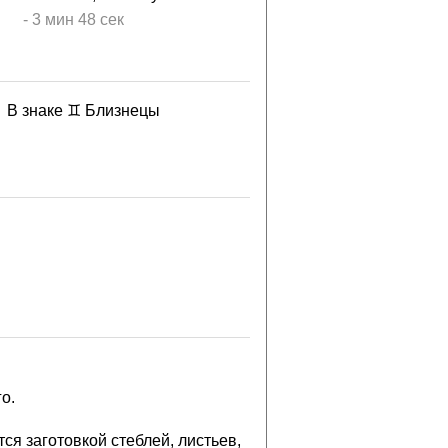
-
3 мин
48 сек
В знаке ♊ Близнецы
о.
ся заготовкой стеблей, листьев,