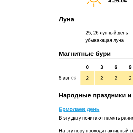
4:25:04
Луна
25, 26 лунный день
убывающая луна
Магнитные бури
0
3
6
9
8 авг
2
2
2
2
Сб
Народные праздники и
Ермолаев день
В эту дату почитают память ран
На эту пору проходит активный с