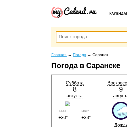
КАЛЕНДА
Главная
→
Погода
→
Саранск
Погода в Саранске
Суббота
Воскрес
8
9
августа
август
мин.
макс.
+20°
+28°
Дожд