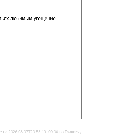
емьях любимым угощение
 на 2026-08-07T20:53:19+00:00 по Гринвичу