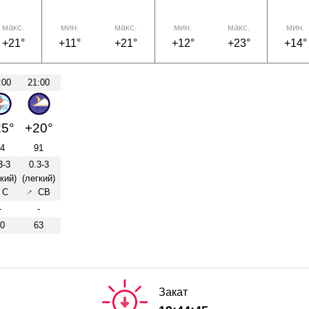
макс.
мин.
макс.
мин.
макс.
мин.
+21°
+11°
+21°
+12°
+23°
+14°
:00
21:00
5°
+20°
4
91
3-3
0.3-3
кий)
(легкий)
↑
С
СВ
-
-
0
63
Закат