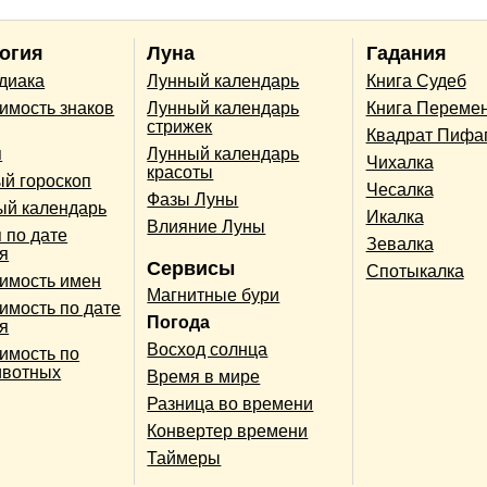
огия
Луна
Гадания
одиака
Лунный календарь
Книга Судеб
имость знаков
Лунный календарь
Книга Переме
стрижек
Квадрат Пифа
п
Лунный календарь
Чихалка
красоты
й гороскоп
Чесалка
Фазы Луны
ый календарь
Икалка
Влияние Луны
 по дате
Зевалка
я
Сервисы
Спотыкалка
имость имен
Магнитные бури
имость по дате
Погода
я
Восход солнца
имость по
ивотных
Время в мире
Разница во времени
Конвертер времени
Таймеры