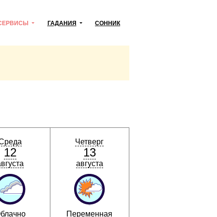
СЕРВИСЫ
ГАДАНИЯ
СОННИК
Среда
Четверг
12
13
августа
августа
блачно
Переменная