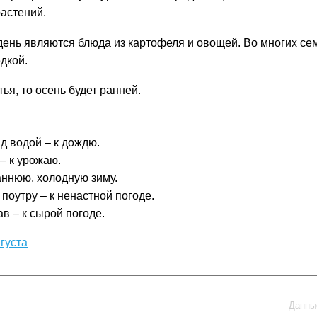
растений.
день являются блюда из картофеля и овощей. Во многих с
дкой.
ья, то осень будет ранней.
д водой – к дождю.
 – к урожаю.
ннюю, холодную зиму.
 поутру – к ненастной погоде.
в – к сырой погоде.
густа
Данные