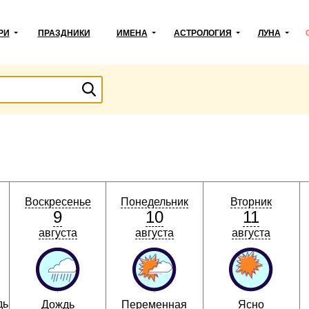
РИ
ПРАЗДНИКИ
ИМЕНА
АСТРОЛОГИЯ
ЛУНА
Воскресенье
Понедельник
Вторник
9
10
11
августа
августа
августа
дь
Дождь
Переменная
Ясно