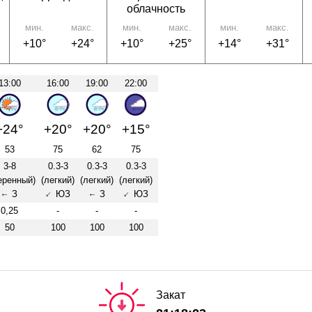
облачность
мин.
макс.
мин.
макс.
мин.
макс.
+10°
+24°
+10°
+25°
+14°
+31°
13:00
16:00
19:00
22:00
+24°
+20°
+20°
+15°
53
75
62
75
3-8
0.3-3
0.3-3
0.3-3
еренный)
(легкий)
(легкий)
(легкий)
З
ЮЗ
З
ЮЗ
↑
↑
↑
↑
0,25
-
-
-
50
100
100
100
Закат