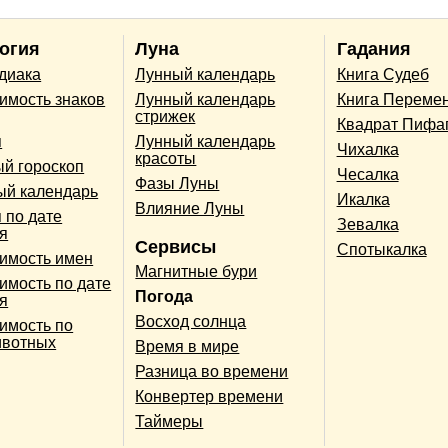
огия
Луна
Гадания
одиака
Лунный календарь
Книга Судеб
имость знаков
Лунный календарь
Книга Переме
стрижек
Квадрат Пифа
п
Лунный календарь
Чихалка
красоты
й гороскоп
Чесалка
Фазы Луны
ый календарь
Икалка
Влияние Луны
 по дате
Зевалка
я
Сервисы
Спотыкалка
имость имен
Магнитные бури
имость по дате
Погода
я
Восход солнца
имость по
ивотных
Время в мире
Разница во времени
Конвертер времени
Таймеры