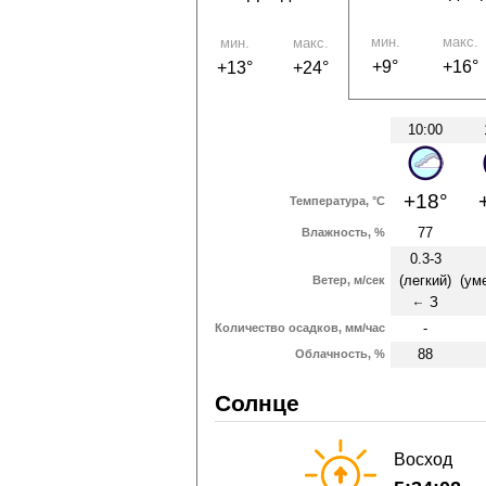
мин.
макс.
мин.
макс.
+9°
+16°
+13°
+24°
10:00
+18°
Температура, °C
77
Влажность, %
0.3-3
(легкий)
(ум
Ветер, м/сек
З
↑
-
Количество осадков, мм/час
88
Облачность, %
Солнце
Восход