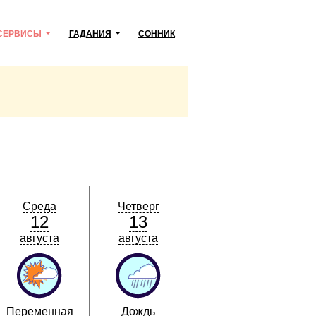
СЕРВИСЫ
ГАДАНИЯ
СОННИК
Среда
Четверг
12
13
августа
августа
Переменная
Дождь