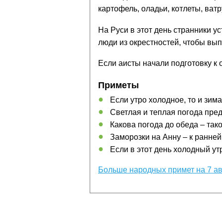
картофель, оладьи, котлеты, ват
На Руси в этот день странники у
люди из окрестностей, чтобы вып
Если аисты начали подготовку к о
Приметы
Если утро холодное, то и зим
Светлая и теплая погода пре
Какова погода до обеда – так
Заморозки на Анну – к ранней
Если в этот день холодный утр
Больше народных примет на 7 ав