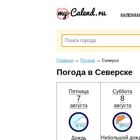
КАЛЕНДА
Главная
→
Погода
→
Северск
Погода в Северске
Пятница
Суббота
7
8
августа
августа
Небольшой дож
Дождь