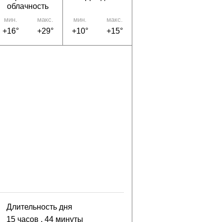
облачность
мин.
макс.
мин.
макс.
+16°
+29°
+10°
+15°
Длительность дня
15 часов
, 44 минуты