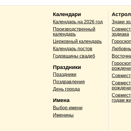
Календари
Астрол
Календарь на 2026 год
Знаки з
Производственный
Совмест
календарь
зодиака
Церковный календарь
Гороско
Календарь постов
Любовны
Годовщины свадеб
Восточн
Гороскоп
Праздники
рождени
Праздники
Совмест
Поздравления
Совмест
рождени
День города
Совмест
Имена
годам ж
Выбор имени
Именины