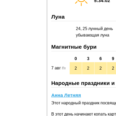
5:34:02
Луна
24, 25 лунный день
убывающая луна
Магнитные бури
0
3
6
9
7 авг
2
2
2
2
Пт
Народные праздники и
Анна Летняя
Этот народный праздник посвяще
В этот день начинают копать ка