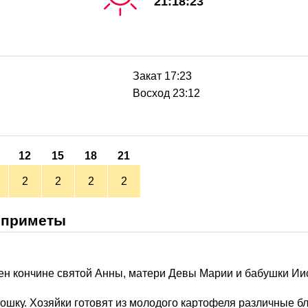
21:18:23
Закат 17:23
Восход 23:12
12
15
18
21
2
2
2
2
 приметы
н кончине святой Анны, матери Девы Марии и бабушки Иис
ртошку. Хозяйки готовят из молодого картофеля различные