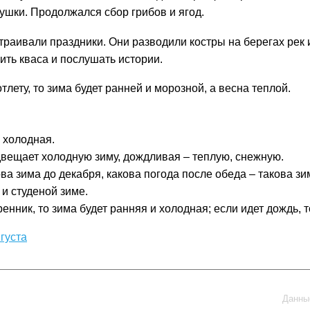
рушки. Продолжался сбор грибов и ягод.
страивали праздники. Они разводили костры на берегах рек
ить кваса и послушать истории.
тлету, то зима будет ранней и морозной, а весна теплой.
а холодная.
двещает холодную зиму, дождливая – теплую, снежную.
ова зима до декабря, какова погода после обеда – такова зи
 и студеной зиме.
енник, то зима будет ранняя и холодная; если идет дождь, 
густа
Данные