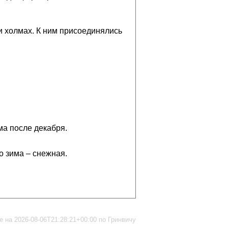
 и холмах. К ним присоединялись
ма после декабря.
то зима – снежная.
 на 2026-08-06T21:28:21+00:00 по Гринвичу