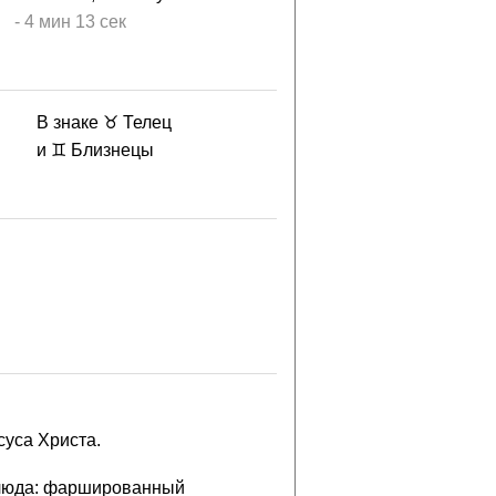
-
4 мин
13 сек
В знаке ♉ Телец
и ♊ Близнецы
уса Христа.
 блюда: фаршированный