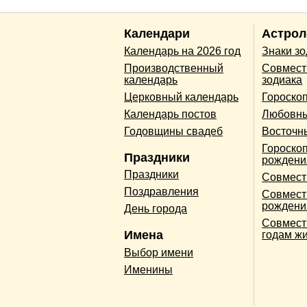
Календари
Астрол
Календарь на 2026 год
Знаки з
Производственный
Совмест
календарь
зодиака
Церковный календарь
Гороско
Календарь постов
Любовны
Годовщины свадеб
Восточн
Гороскоп
Праздники
рождени
Праздники
Совмест
Поздравления
Совмест
рождени
День города
Совмест
Имена
годам ж
Выбор имени
Именины