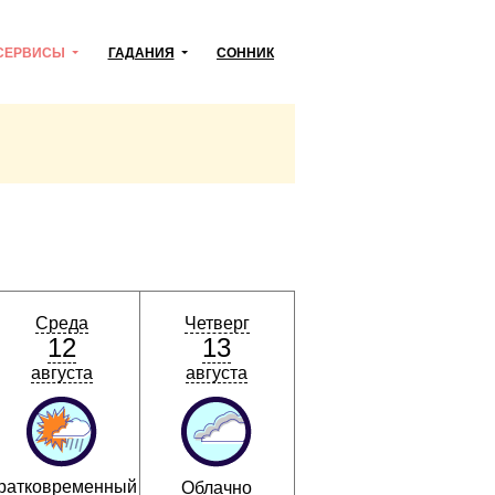
СЕРВИСЫ
ГАДАНИЯ
СОННИК
Среда
Четверг
12
13
августа
августа
ратковременный
Облачно