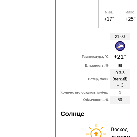
мин.
макс.
+17°
+25°
21:00
+21°
Температура, °C
98
Влажность, %
0.3-3
(легкий)
Ветер, м/сек
З
↑
1
Количество осадков, мм/час
50
Облачность, %
Солнце
Восход