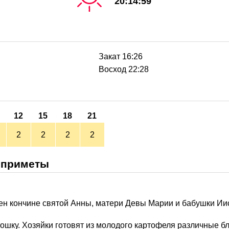
20:14:59
Закат 16:26
Восход 22:28
12
15
18
21
2
2
2
2
 приметы
н кончине святой Анны, матери Девы Марии и бабушки Иис
ртошку. Хозяйки готовят из молодого картофеля различные