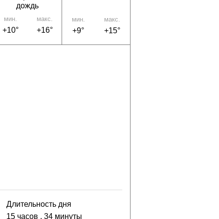
дождь
мин.
макс.
мин.
макс.
+10°
+16°
+9°
+15°
Длительность дня
15 часов
, 34 минуты