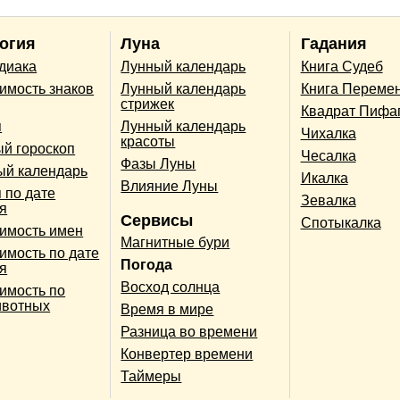
огия
Луна
Гадания
одиака
Лунный календарь
Книга Судеб
имость знаков
Лунный календарь
Книга Переме
стрижек
Квадрат Пифа
п
Лунный календарь
Чихалка
красоты
й гороскоп
Чесалка
Фазы Луны
ый календарь
Икалка
Влияние Луны
 по дате
Зевалка
я
Сервисы
Спотыкалка
имость имен
Магнитные бури
имость по дате
Погода
я
Восход солнца
имость по
ивотных
Время в мире
Разница во времени
Конвертер времени
Таймеры