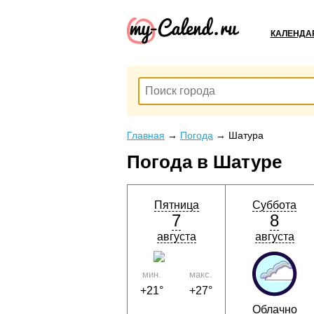
КАЛЕНДА
Главная
→
Погода
→
Шатура
Погода в Шатуре
Пятница
Суббота
7
8
августа
августа
мин.
макс.
+21°
+27°
Облачно