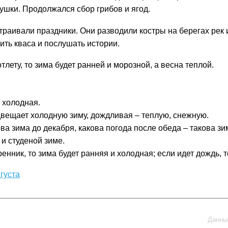
рушки. Продолжался сбор грибов и ягод.
страивали праздники. Они разводили костры на берегах рек
ить кваса и послушать истории.
тлету, то зима будет ранней и морозной, а весна теплой.
а холодная.
двещает холодную зиму, дождливая – теплую, снежную.
ова зима до декабря, какова погода после обеда – такова зи
 и студеной зиме.
енник, то зима будет ранняя и холодная; если идет дождь, 
густа
Данные