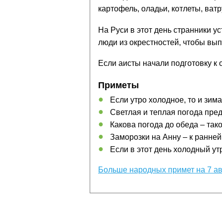
картофель, оладьи, котлеты, ват
На Руси в этот день странники у
люди из окрестностей, чтобы вып
Если аисты начали подготовку к о
Приметы
Если утро холодное, то и зим
Светлая и теплая погода пре
Какова погода до обеда – так
Заморозки на Анну – к ранней
Если в этот день холодный утр
Больше народных примет на 7 ав