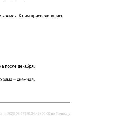
 и холмах. К ним присоединялись
ма после декабря.
то зима – снежная.
 на 2026-08-07T20:34:47+00:00 по Гринвичу