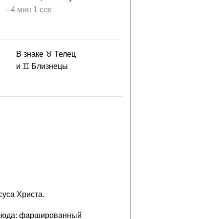
-
4 мин
1 сек
В знаке ♉ Телец
и ♊ Близнецы
уса Христа.
 блюда: фаршированный