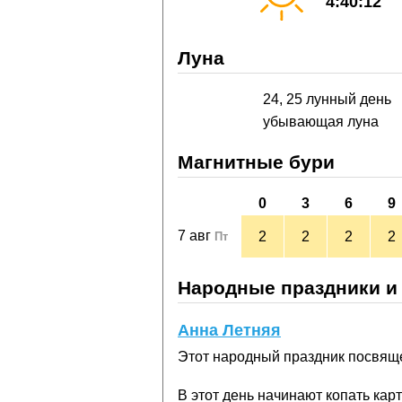
4:40:12
Луна
24, 25 лунный день
убывающая луна
Магнитные бури
0
3
6
9
7 авг
2
2
2
2
Пт
Народные праздники и
Анна Летняя
Этот народный праздник посвяще
В этот день начинают копать ка