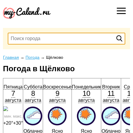
Главная
→
Погода
→
Щёлково
Погода в Щёлково
Пятница
Суббота
Воскресенье
Понедельник
Вторник
Сре
7
8
9
10
11
1
августа
августа
августа
августа
августа
авгу
мин.
макс.
+20°
+30°
Облачно
Ясно
Ясно
Облачно
Яс