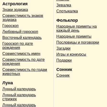
Астрология
Зевалка
Знаки зодиака
Спотыкалка
Совместимость знаков
зодиака
Фольклор
Гороскоп
Народные приметы на
каждый день
Любовный гороскоп
Народные приметы
Восточный календарь
Пословицы и поговорки
Гороскоп по дате
рождения
Загадки
Совместимость имен
Игры и конкурсы
Совместимость по дате
Подарки
рождения
Сонник
Совместимость по годам
животных
Сонник
Луна
Лунный календарь
Лунный календарь
стрижек
Лунный календарь