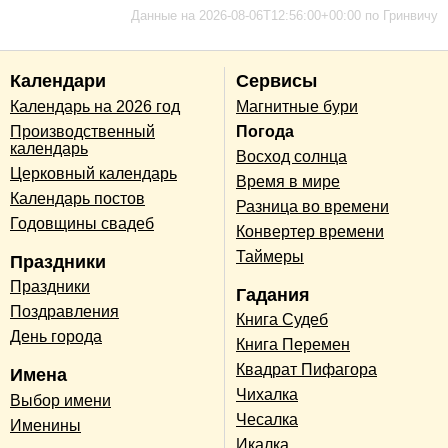
Данные на 2026-08-06T12:56:00+00:00 по Гринвичу
Календари
Сервисы
Календарь на 2026 год
Магнитные бури
Производственный
Погода
календарь
Восход солнца
Церковный календарь
Время в мире
Календарь постов
Разница во времени
Годовщины свадеб
Конвертер времени
Таймеры
Праздники
Праздники
Гадания
Поздравления
Книга Судеб
День города
Книга Перемен
Квадрат Пифагора
Имена
Чихалка
Выбор имени
Чесалка
Именины
Икалка