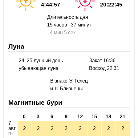
4:44:57
20:22:45
Длительность дня
15 часов
, 37 минут
-
4 мин
5 сек
Луна
24, 25 лунный день
Закат 16:36
убывающая луна
Восход 22:31
В знаке ♉ Телец
и ♊ Близнецы
Магнитные бури
0
3
6
9
12
15
18
21
7
авг
2
2
2
2
2
2
2
2
Пт