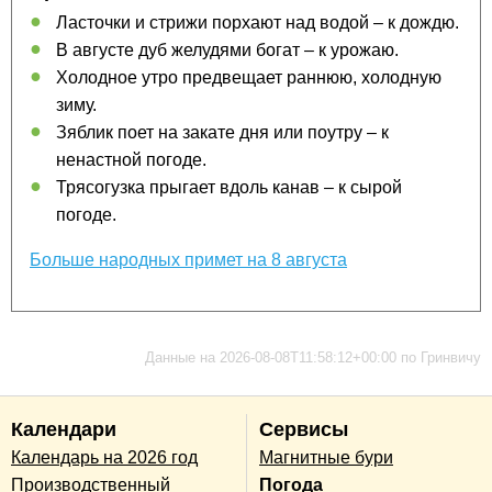
Ласточки и стрижи порхают над водой – к дождю.
В августе дуб желудями богат – к урожаю.
Холодное утро предвещает раннюю, холодную
зиму.
Зяблик поет на закате дня или поутру – к
ненастной погоде.
Трясогузка прыгает вдоль канав – к сырой
погоде.
Больше народных примет на 8 августа
Данные на 2026-08-08T11:58:12+00:00 по Гринвичу
Календари
Сервисы
Календарь на 2026 год
Магнитные бури
Производственный
Погода