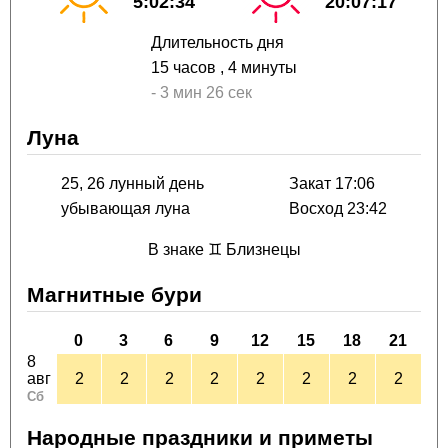
5:02:34
20:07:17
Длительность дня
15 часов
, 4 минуты
-
3 мин
26 сек
Луна
25, 26 лунный день
Закат 17:06
убывающая луна
Восход 23:42
В знаке ♊ Близнецы
Магнитные бури
0
3
6
9
12
15
18
21
8
авг
2
2
2
2
2
2
2
2
Сб
Народные праздники и приметы