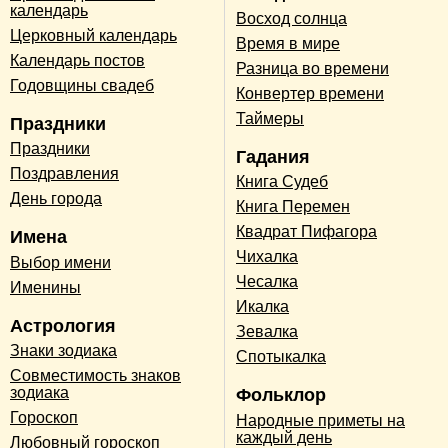
календарь
Восход солнца
Церковный календарь
Время в мире
Календарь постов
Разница во времени
Годовщины свадеб
Конвертер времени
Таймеры
Праздники
Праздники
Гадания
Поздравления
Книга Судеб
День города
Книга Перемен
Квадрат Пифагора
Имена
Чихалка
Выбор имени
Чесалка
Именины
Икалка
Астрология
Зевалка
Знаки зодиака
Спотыкалка
Совместимость знаков
зодиака
Фольклор
Гороскоп
Народные приметы на
каждый день
Любовный гороскоп