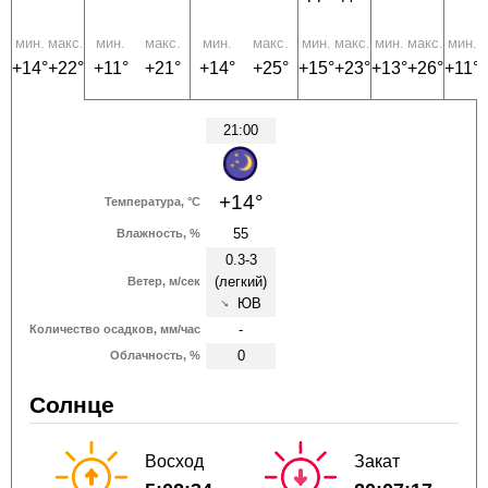
мин.
макс.
мин.
макс.
мин.
макс.
мин.
макс.
мин.
макс.
мин.
м
+14°
+22°
+11°
+21°
+14°
+25°
+15°
+23°
+13°
+26°
+11°
21:00
+14°
Температура, °C
55
Влажность, %
0.3-3
(легкий)
Ветер, м/сек
ЮВ
↑
-
Количество осадков, мм/час
0
Облачность, %
Солнце
Восход
Закат