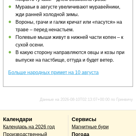
Муравьи в августе увеличивают муравейники,
жди ранней холодной зимы.
Вороны, грачи и галки кричат или «пасутся» на
траве – перед ненастьем.
Полевые мыши живут в нижней части копен – к
сухой осени.
В какую сторону направляются овцы и козы при
выпуске на пастбище, оттуда и будет ветер.
Больше народных примет на 10 августа
Данные на 2026-08-10T02:13:07+00:00 по Гринвичу
Календари
Сервисы
Календарь на 2026 год
Магнитные бури
Производственный
Погода