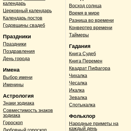
календарь
Восход солнца
Церковный календарь
Время в мире
Календарь постов
Разница во времени
Годовщины свадеб
Конвертер времени
Таймеры
Праздники
Праздники
Гадания
Поздравления
Книга Судеб
День города
Книга Перемен
Квадрат Пифагора
Имена
Чихалка
Выбор имени
Чесалка
Именины
Икалка
Астрология
Зевалка
Знаки зодиака
Спотыкалка
Совместимость знаков
зодиака
Фольклор
Гороскоп
Народные приметы на
каждый день
Любовный гороскоп