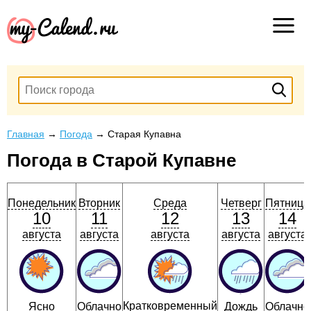
Главная
→
Погода
→
Старая Купавна
Погода в Старой Купавне
Понедельник
Вторник
Среда
Четверг
Пятница
10
11
12
13
14
августа
августа
августа
августа
августа
Кратковременный
Ясно
Облачно
Дождь
Облачно