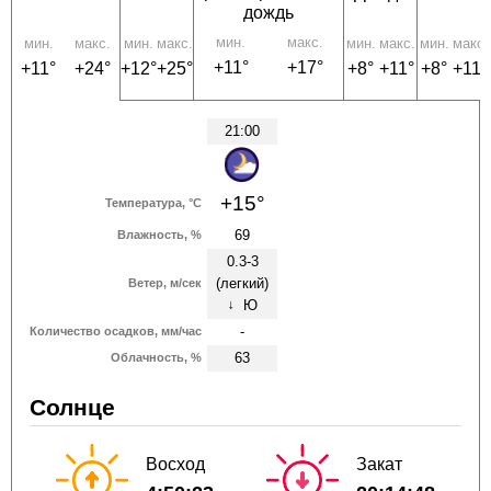
дождь
мин.
макс.
мин.
макс.
мин.
макс.
мин.
макс.
мин.
макс.
+11°
+17°
+11°
+24°
+12°
+25°
+8°
+11°
+8°
+11°
21:00
+15°
Температура, °C
69
Влажность, %
0.3-3
(легкий)
Ветер, м/сек
Ю
↑
-
Количество осадков, мм/час
63
Облачность, %
Солнце
Восход
Закат