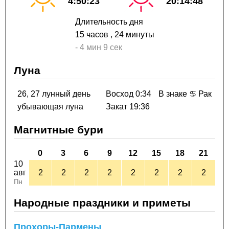
4:50:23
20:14:48
Длительность дня
15 часов
, 24 минуты
-
4 мин
9 сек
Луна
26, 27 лунный день
Восход 0:34
В знаке ♋ Рак
убывающая луна
Закат 19:36
Магнитные бури
0
3
6
9
12
15
18
21
10
авг
2
2
2
2
2
2
2
2
Пн
Народные праздники и приметы
Прохоры-Пармены