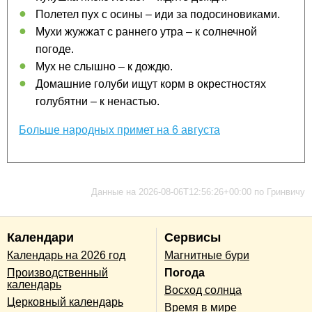
Полетел пух с осины – иди за подосиновиками.
Мухи жужжат с раннего утра – к солнечной
погоде.
Мух не слышно – к дождю.
Домашние голуби ищут корм в окрестностях
голубятни – к ненастью.
Больше народных примет на 6 августа
Данные на 2026-08-06T12:56:26+00:00 по Гринвичу
Календари
Сервисы
Календарь на 2026 год
Магнитные бури
Производственный
Погода
календарь
Восход солнца
Церковный календарь
Время в мире