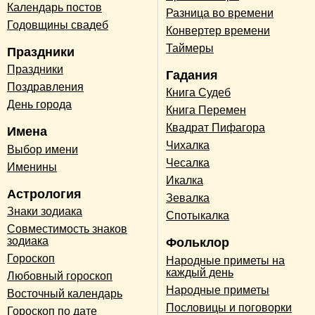
Календарь постов
Разница во времени
Годовщины свадеб
Конвертер времени
Таймеры
Праздники
Праздники
Гадания
Поздравления
Книга Судеб
День города
Книга Перемен
Квадрат Пифагора
Имена
Чихалка
Выбор имени
Чесалка
Именины
Икалка
Астрология
Зевалка
Знаки зодиака
Спотыкалка
Совместимость знаков
зодиака
Фольклор
Гороскоп
Народные приметы на
каждый день
Любовный гороскоп
Народные приметы
Восточный календарь
Пословицы и поговорки
Гороскоп по дате