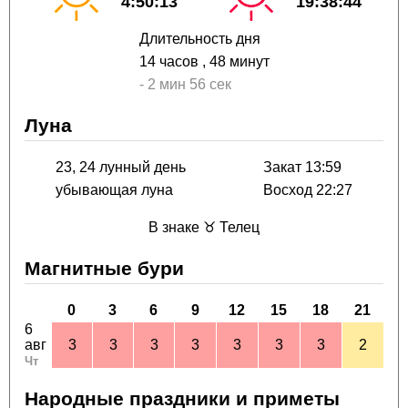
4:50:13
19:38:44
Длительность дня
14 часов
, 48 минут
-
2 мин
56 сек
Луна
23, 24 лунный день
Закат 13:59
убывающая луна
Восход 22:27
В знаке ♉ Телец
Магнитные бури
0
3
6
9
12
15
18
21
6
авг
3
3
3
3
3
3
3
2
Чт
Народные праздники и приметы