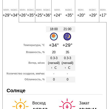
мин.
макс.
мин.
макс.
мин.
макс.
мин.
макс.
мин.
макс.
мин.
м
+29°
+34°
+26°
+35°
+25°
+36°
+24°
+35°
+20°
+29°
+17°
18:00
21:00
+34°
+29°
Температура, °C
20
35
Влажность, %
0.3-3
0.3-3
(легкий)
(легкий)
Ветер, м/сек
↑
С
↑
С
-
-
Количество осадков, мм/час
0
0
Облачность, %
Солнце
Восход
Закат