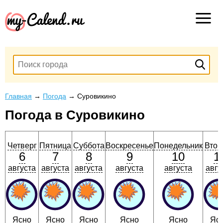
Главная
→
Погода
→
Суровикино
Погода в Суровикино
Четверг
Пятница
Суббота
Воскресенье
Понедельник
Втор
6
7
8
9
10
1
августа
августа
августа
августа
августа
авгу
Ясно
Ясно
Ясно
Ясно
Ясно
Яс