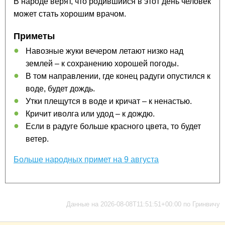
В народе верят, что родившийся в этот день человек
может стать хорошим врачом.
Приметы
Навозные жуки вечером летают низко над
землей – к сохранению хорошей погоды.
В том направлении, где конец радуги опустился к
воде, будет дождь.
Утки плещутся в воде и кричат – к ненастью.
Кричит иволга или удод – к дождю.
Если в радуге больше красного цвета, то будет
ветер.
Больше народных примет на 9 августа
Данные на 2026-08-08T11:51:51+00:00 по Гринвичу