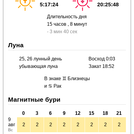
5:17:24
20:25:48
Длительность дня
15 часов
, 8 минут
-
3 мин
40 сек
Луна
25, 26 лунный день
Восход 0:03
убывающая луна
Закат 18:52
В знаке ♊ Близнецы
и ♋ Рак
Магнитные бури
0
3
6
9
12
15
18
21
9
авг
2
2
2
2
2
2
2
2
Вс