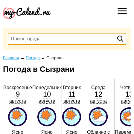
Главная
→
Погода
→
Сызрань
Погода в Сызрани
Воскресенье
Понедельник
Вторник
Среда
Четве
9
10
11
12
13
августа
августа
августа
августа
авгус
Ясно
Ясно
Ясно
Облачно с
Переме