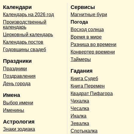
Календари
Сервисы
Календарь на 2026 год
Магнитные бури
Производственный
Погода
календарь
Восход солнца
Церковный календарь
Время в мире
Календарь постов
Разница во времени
Годовщины свадеб
Конвертер времени
Таймеры
Праздники
Праздники
Гадания
Поздравления
Книга Судеб
День города
Книга Перемен
Квадрат Пифагора
Имена
Чихалка
Выбор имени
Чесалка
Именины
Икалка
Астрология
Зевалка
Знаки зодиака
Спотыкалка