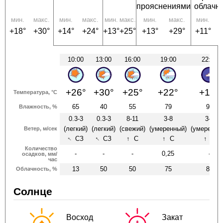
прояснениями
облачн
мин.
макс.
мин.
макс.
мин.
макс.
мин.
макс.
мин.
м
+18°
+30°
+14°
+24°
+13°
+25°
+13°
+29°
+11°
+
10:00
13:00
16:00
19:00
22:00
+26°
+30°
+25°
+22°
+18°
Температура, °C
65
40
55
79
94
Влажность, %
0.3-3
0.3-3
8-11
3-8
3-8
(легкий)
(легкий)
(свежий)
(умеренный)
(умеренны
Ветер, м/сек
↑
↑
СЗ
СЗ
↑
С
↑
С
↑
С
Количество
-
-
-
0,25
-
осадков, мм/
час
13
50
50
75
88
Облачность, %
Солнце
Восход
Закат