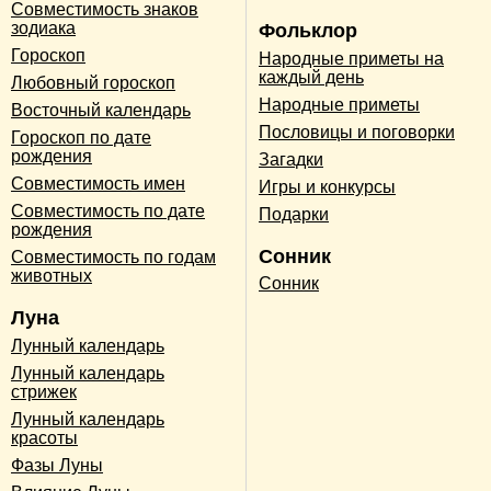
Совместимость знаков
зодиака
Фольклор
Гороскоп
Народные приметы на
каждый день
Любовный гороскоп
Народные приметы
Восточный календарь
Пословицы и поговорки
Гороскоп по дате
рождения
Загадки
Совместимость имен
Игры и конкурсы
Совместимость по дате
Подарки
рождения
Сонник
Совместимость по годам
животных
Сонник
Луна
Лунный календарь
Лунный календарь
стрижек
Лунный календарь
красоты
Фазы Луны