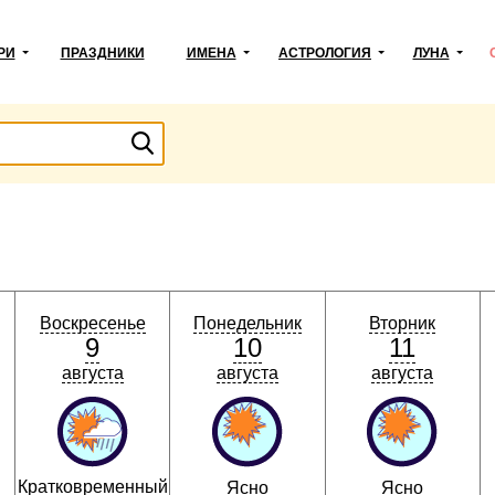
РИ
ПРАЗДНИКИ
ИМЕНА
АСТРОЛОГИЯ
ЛУНА
Воскресенье
Понедельник
Вторник
9
10
11
августа
августа
августа
Кратковременный
Ясно
Ясно