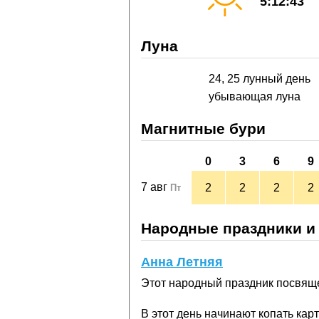
5:12:43
Луна
24, 25 лунный день
убывающая луна
Магнитные бури
0
3
6
9
7 авг
2
2
2
2
Пт
Народные праздники и
Анна Летняя
Этот народный праздник посвяще
В этот день начинают копать ка