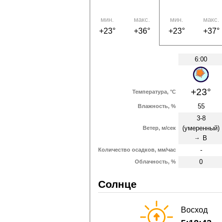
мин.
макс.
мин.
макс.
+23°
+36°
+23°
+37°
6:00
+23°
Температура, °C
55
Влажность, %
3-8
(умеренный)
Ветер, м/сек
В
↑
-
Количество осадков, мм/час
0
Облачность, %
Солнце
Восход