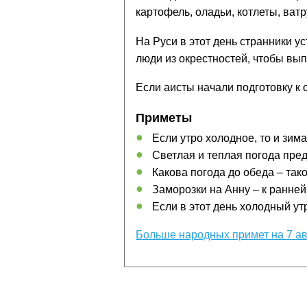
картофель, оладьи, котлеты, ват
На Руси в этот день странники у
люди из окрестностей, чтобы вып
Если аисты начали подготовку к о
Приметы
Если утро холодное, то и зим
Светлая и теплая погода пре
Какова погода до обеда – так
Заморозки на Анну – к ранней
Если в этот день холодный утр
Больше народных примет на 7 ав