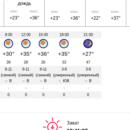
дождь
мин.
макс.
мин.
макс.
мин.
макс.
+23°
+36°
+23°
+36°
+22°
+37°
9:00
12:00
15:00
18:00
21:00
+30°
+35°
+36°
+35°
+27°
39
28
26
33
47
8-11
8-11
8-11
3-8
3-8
(свежий)
(свежий)
(свежий)
(умеренный)
(умеренный)
В
В
В
ЮВ
В
↑
↑
↑
↑
↑
-
-
-
-
-
0
0
0
0
0
Закат