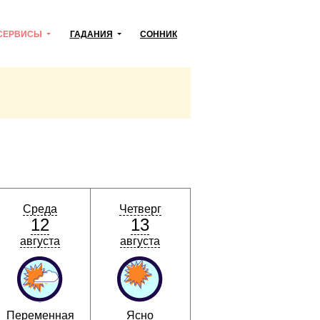
СЕРВИСЫ
ГАДАНИЯ
СОННИК
Среда
Четверг
12
13
августа
августа
Переменная
Ясно