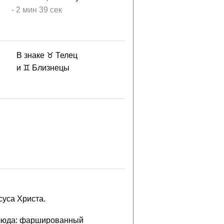
-
2 мин
39 сек
В знаке ♉ Телец
и ♊ Близнецы
уса Христа.
 блюда: фаршированный