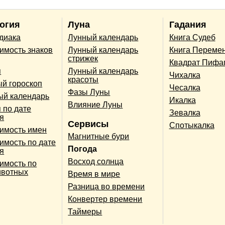
огия
Луна
Гадания
одиака
Лунный календарь
Книга Судеб
имость знаков
Лунный календарь
Книга Переме
стрижек
Квадрат Пифа
п
Лунный календарь
Чихалка
красоты
й гороскоп
Чесалка
Фазы Луны
ый календарь
Икалка
Влияние Луны
 по дате
Зевалка
я
Сервисы
Спотыкалка
имость имен
Магнитные бури
имость по дате
Погода
я
Восход солнца
имость по
ивотных
Время в мире
Разница во времени
Конвертер времени
Таймеры