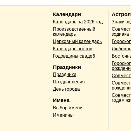
Календари
Астрол
Календарь на 2026 год
Знаки з
Производственный
Совмест
календарь
зодиака
Церковный календарь
Гороско
Календарь постов
Любовны
Годовщины свадеб
Восточн
Гороскоп
Праздники
рождени
Праздники
Совмест
Поздравления
Совмест
рождени
День города
Совмест
Имена
годам ж
Выбор имени
Именины