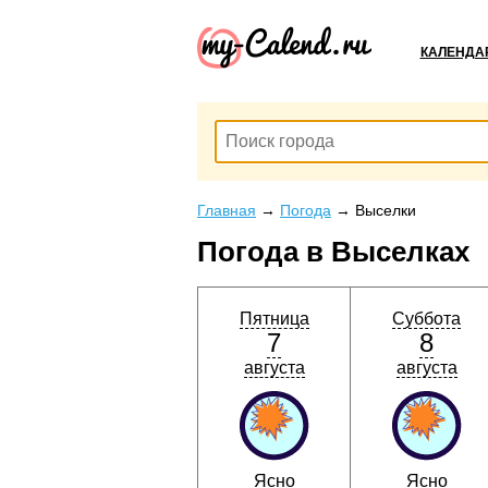
КАЛЕНДА
Главная
→
Погода
→
Выселки
Погода в Выселках
Пятница
Суббота
7
8
августа
августа
Ясно
Ясно