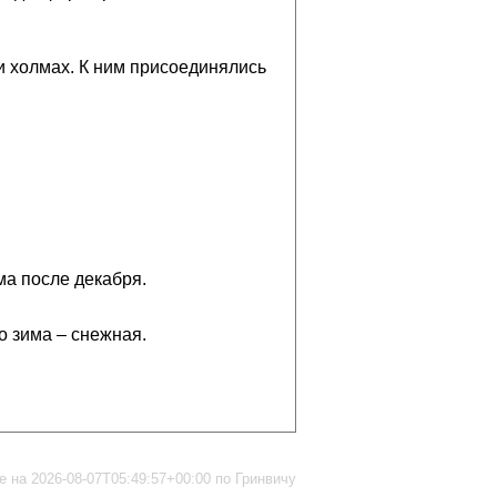
 и холмах. К ним присоединялись
ма после декабря.
то зима – снежная.
 на 2026-08-07T05:49:57+00:00 по Гринвичу