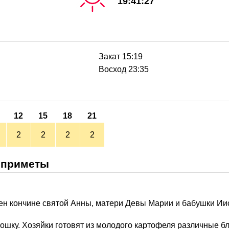
19:41:27
Закат 15:19
Восход 23:35
12
15
18
21
2
2
2
2
 приметы
н кончине святой Анны, матери Девы Марии и бабушки Иис
ртошку. Хозяйки готовят из молодого картофеля различные