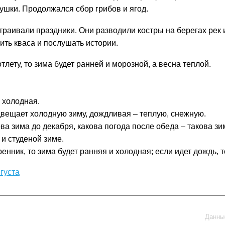
рушки. Продолжался сбор грибов и ягод.
страивали праздники. Они разводили костры на берегах рек
ить кваса и послушать истории.
тлету, то зима будет ранней и морозной, а весна теплой.
а холодная.
двещает холодную зиму, дождливая – теплую, снежную.
ова зима до декабря, какова погода после обеда – такова зи
 и студеной зиме.
енник, то зима будет ранняя и холодная; если идет дождь, 
густа
Данные