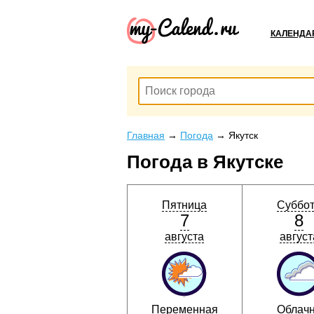
КАЛЕНДА
Главная
→
Погода
→
Якутск
Погода в Якутске
Пятница
Суббо
7
8
августа
август
Переменная
Облач