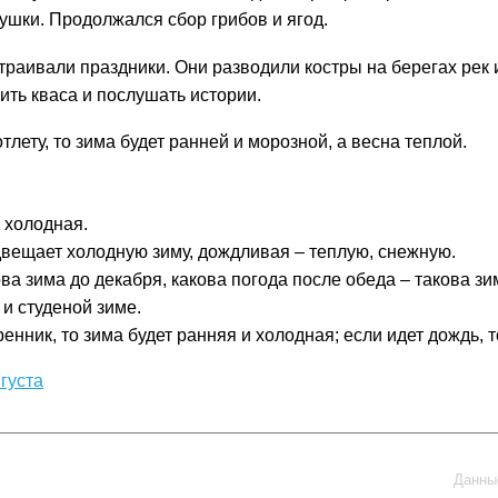
рушки. Продолжался сбор грибов и ягод.
страивали праздники. Они разводили костры на берегах рек
ить кваса и послушать истории.
тлету, то зима будет ранней и морозной, а весна теплой.
а холодная.
двещает холодную зиму, дождливая – теплую, снежную.
ова зима до декабря, какова погода после обеда – такова зи
 и студеной зиме.
енник, то зима будет ранняя и холодная; если идет дождь, 
густа
Данные