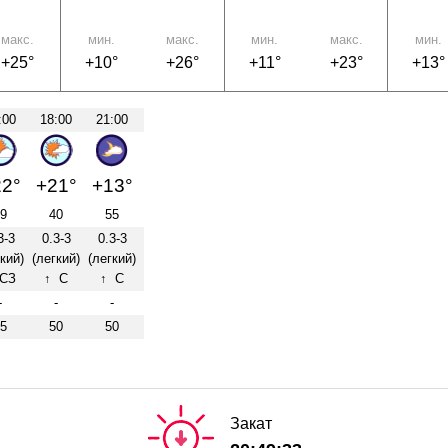
макс.
мин.
макс.
мин.
макс.
мин.
+25°
+10°
+26°
+11°
+23°
+13°
:00
18:00
21:00
2°
+21°
+13°
9
40
55
3-3
0.3-3
0.3-3
кий)
(легкий)
(легкий)
СЗ
↑
С
↑
С
-
-
-
5
50
50
Закат