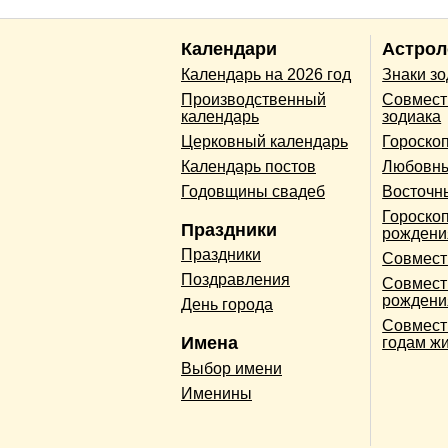
Календари
Астрол
Календарь на 2026 год
Знаки з
Производственный
Совмест
календарь
зодиака
Церковный календарь
Гороско
Календарь постов
Любовны
Годовщины свадеб
Восточн
Гороскоп
Праздники
рождени
Праздники
Совмест
Поздравления
Совмест
рождени
День города
Совмест
Имена
годам ж
Выбор имени
Именины