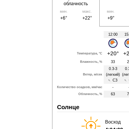
облачность
мин.
макс.
мин.
+6°
+22°
+9°
12:00
15
+20°
+2
Температура, °C
33
2
Влажность, %
0.3-3
0.
(легкий)
(лег
Ветер, м/сек
↑
↑
СЗ
-
Количество осадков, мм/час
63
7
Облачность, %
Солнце
Восход