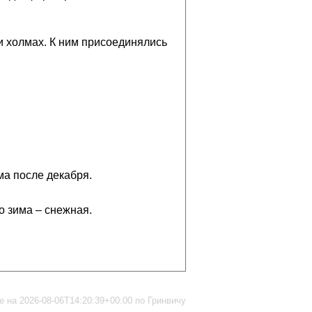
 и холмах. К ним присоединялись
ма после декабря.
то зима – снежная.
 на 2026-08-06T14:20:39+00:00 по Гринвичу