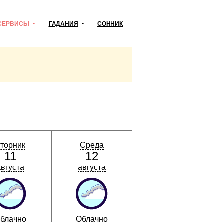
СЕРВИСЫ
ГАДАНИЯ
СОННИК
торник
Среда
11
12
августа
августа
блачно
Облачно