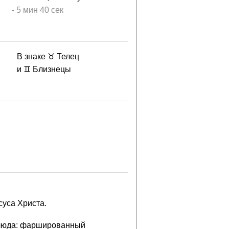
-
5 мин
40 сек
В знаке ♉ Телец
и ♊ Близнецы
уса Христа.
 блюда: фаршированный