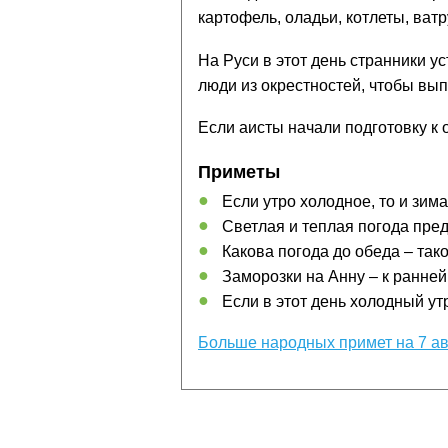
картофель, оладьи, котлеты, ват
На Руси в этот день странники у
люди из окрестностей, чтобы вып
Если аисты начали подготовку к о
Приметы
Если утро холодное, то и зим
Светлая и теплая погода пре
Какова погода до обеда – так
Заморозки на Анну – к ранней
Если в этот день холодный утр
Больше народных примет на 7 ав