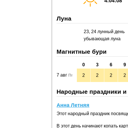
4:04:08
Луна
23, 24 лунный день
убывающая луна
Магнитные бури
0
3
6
9
7 авг
2
2
2
2
Пт
Народные праздники и
Анна Летняя
Этот народный праздник посвяще
В этот день начинают копать ка