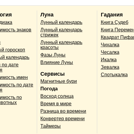
огия
Луна
Гадания
одиака
Лунный календарь
Книга Судеб
имость знаков
Лунный календарь
Книга Переме
стрижек
Квадрат Пифа
п
Лунный календарь
Чихалка
красоты
й гороскоп
Чесалка
Фазы Луны
ый календарь
Икалка
Влияние Луны
 по дате
Зевалка
я
Сервисы
Спотыкалка
имость имен
Магнитные бури
имость по дате
Погода
я
Восход солнца
имость по
ивотных
Время в мире
Разница во времени
Конвертер времени
Таймеры