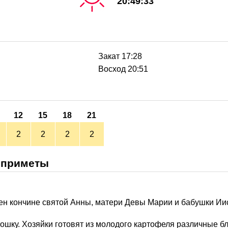
20:49:33
Закат 17:28
Восход 20:51
12
15
18
21
2
2
2
2
 приметы
н кончине святой Анны, матери Девы Марии и бабушки Иис
ртошку. Хозяйки готовят из молодого картофеля различные