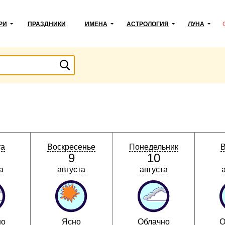
РИ
ПРАЗДНИКИ
ИМЕНА
АСТРОЛОГИЯ
ЛУНА
та
Воскресенье
Понедельник
В
9
10
а
августа
августа
но
Ясно
Облачно
О