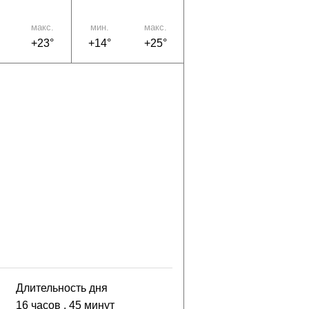
макс.
мин.
макс.
+23°
+14°
+25°
Длительность дня
16 часов
, 45 минут