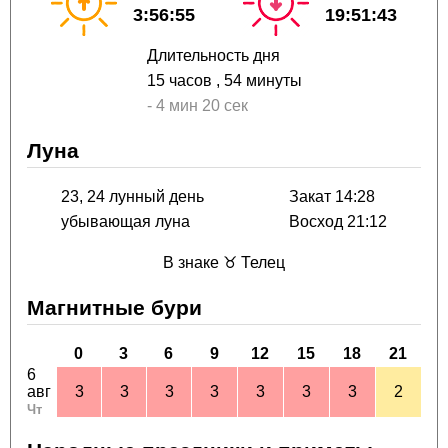
3:56:55
19:51:43
Длительность дня
15 часов
, 54 минуты
-
4 мин
20 сек
Луна
23, 24 лунный день
Закат 14:28
убывающая луна
Восход 21:12
В знаке ♉ Телец
Магнитные бури
0
3
6
9
12
15
18
21
6
авг
3
3
3
3
3
3
3
2
Чт