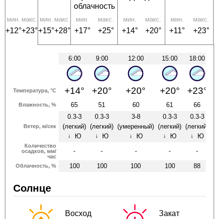
облачность
мин.
макс.
мин.
макс.
мин.
макс.
мин.
макс.
мин.
макс.
м
+12°
+23°
+15°
+28°
+17°
+25°
+14°
+20°
+11°
+23°
+
6:00
9:00
12:00
15:00
18:00
+14°
+20°
+20°
+20°
+23°
Температура, °C
65
51
60
61
66
Влажность, %
0.3-3
0.3-3
3-8
0.3-3
0.3-3
(легкий)
(легкий)
(умеренный)
(легкий)
(легкий)
(л
Ветер, м/сек
Ю
Ю
Ю
Ю
Ю
↑
↑
↑
↑
↑
Количество
-
-
-
-
-
осадков, мм/
час
100
100
100
100
88
Облачность, %
Солнце
Восход
Закат