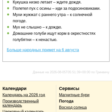
Кукушка низко летает – ждите дождя.
Полетел пух с осины – иди за подосиновиками.
Мухи жужжат с раннего утра – к солнечной
погоде.
Мух не слышно – к дождю.
Домашние голуби ищут корм в окрестностях
голубятни – к ненастью.
Больше народных примет на 6 августа
Данные на 2026-08-05T05:51:39+00:00 по Гринвичу
Календари
Сервисы
Календарь на 2026 год
Магнитные бури
Производственный
Погода
календарь
Восход солнца
Церковный календарь