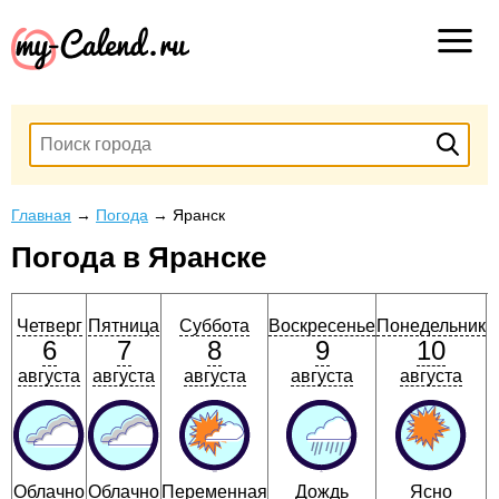
Главная
→
Погода
→
Яранск
Погода в Яранске
Четверг
Пятница
Суббота
Воскресенье
Понедельник
6
7
8
9
10
августа
августа
августа
августа
августа
Облачно
Облачно
Переменная
Дождь
Ясно