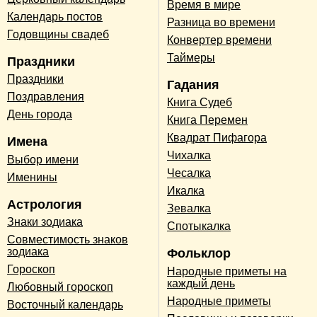
Время в мире
Календарь постов
Разница во времени
Годовщины свадеб
Конвертер времени
Таймеры
Праздники
Праздники
Гадания
Поздравления
Книга Судеб
День города
Книга Перемен
Квадрат Пифагора
Имена
Чихалка
Выбор имени
Чесалка
Именины
Икалка
Астрология
Зевалка
Знаки зодиака
Спотыкалка
Совместимость знаков
зодиака
Фольклор
Гороскоп
Народные приметы на
каждый день
Любовный гороскоп
Народные приметы
Восточный календарь