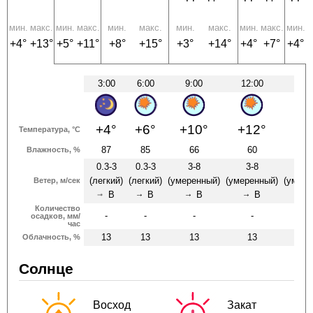
мин.
макс.
мин.
макс.
мин.
макс.
мин.
макс.
мин.
макс.
мин.
м
+4°
+13°
+5°
+11°
+8°
+15°
+3°
+14°
+4°
+7°
+4°
+
3:00
6:00
9:00
12:00
15:
+4°
+6°
+10°
+12°
+1
Температура, °C
87
85
66
60
5
Влажность, %
0.3-3
0.3-3
3-8
3-8
3-
(легкий)
(легкий)
(умеренный)
(умеренный)
(умере
Ветер, м/сек
В
В
В
В
↑
↑
↑
↑
↑
Количество
-
-
-
-
-
осадков, мм/
час
13
13
13
13
2
Облачность, %
Солнце
Восход
Закат