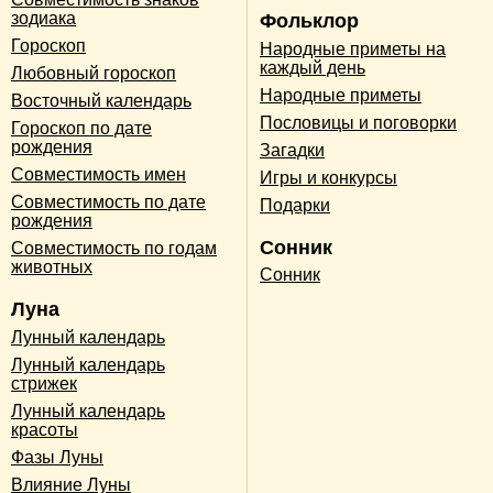
зодиака
Фольклор
Гороскоп
Народные приметы на
каждый день
Любовный гороскоп
Народные приметы
Восточный календарь
Пословицы и поговорки
Гороскоп по дате
рождения
Загадки
Совместимость имен
Игры и конкурсы
Совместимость по дате
Подарки
рождения
Сонник
Совместимость по годам
животных
Сонник
Луна
Лунный календарь
Лунный календарь
стрижек
Лунный календарь
красоты
Фазы Луны
Влияние Луны