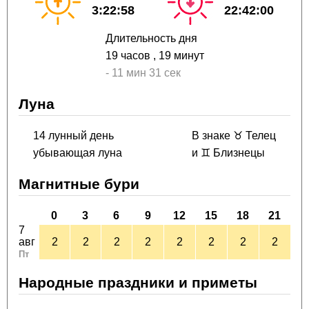
3:22:58
22:42:00
Длительность дня
19 часов
, 19 минут
-
11 мин
31 сек
Луна
14 лунный день
В знаке ♉ Телец
убывающая луна
и ♊ Близнецы
Магнитные бури
0
3
6
9
12
15
18
21
7
авг
2
2
2
2
2
2
2
2
Пт
Народные праздники и приметы