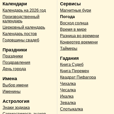
Календари
Сервисы
Календарь на 2026 год
Магнитные бури
Производственный
Погода
календарь
Восход солнца
Церковный календарь
Время в мире
Календарь постов
Разница во времени
Годовщины свадеб
Конвертер времени
Таймеры
Праздники
Праздники
Гадания
Поздравления
Книга Судеб
День города
Книга Перемен
Квадрат Пифагора
Имена
Чихалка
Выбор имени
Чесалка
Именины
Икалка
Астрология
Зевалка
Знаки зодиака
Спотыкалка
Совместимость знаков