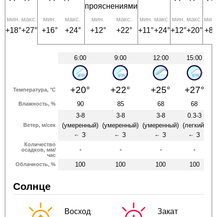
прояснениями
мин.
макс.
мин.
макс.
мин.
макс.
мин.
макс.
мин.
макс.
мин.
+18°
+27°
+16°
+24°
+12°
+22°
+11°
+24°
+12°
+20°
+8°
6:00
9:00
12:00
15:00
1
+20°
+22°
+25°
+27°
+
Температура, °C
90
85
68
68
Влажность, %
3-8
3-8
3-8
0.3-3
(умеренный)
(умеренный)
(умеренный)
(легкий)
(л
Ветер, м/сек
З
З
З
З
↑
↑
↑
↑
Количество
-
-
-
-
осадков, мм/
час
100
100
100
100
Облачность, %
Солнце
Восход
Закат