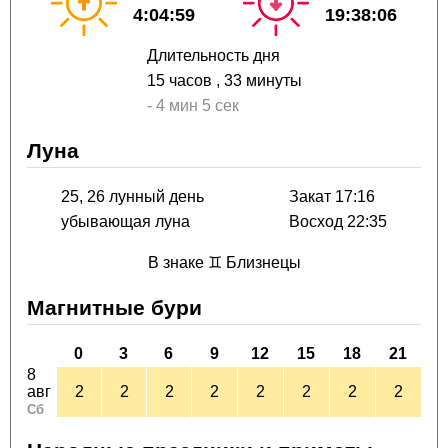
4:04:59
19:38:06
Длительность дня
15 часов
, 33 минуты
-
4 мин
5 сек
Луна
25, 26 лунный день
Закат 17:16
убывающая луна
Восход 22:35
В знаке ♊ Близнецы
Магнитные бури
0
3
6
9
12
15
18
21
8
авг
2
2
2
2
2
2
2
2
Сб