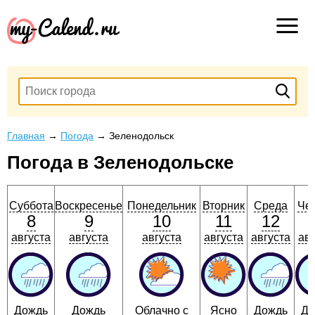
Главная
→
Погода
→
Зеленодольск
Погода в Зеленодольске
Суббота
Воскресенье
Понедельник
Вторник
Среда
Чет
8
9
10
11
12
августа
августа
августа
августа
августа
авг
Дождь
Дождь
Облачно с
Ясно
Дождь
До