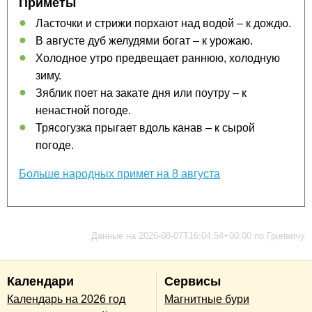
Приметы
Ласточки и стрижи порхают над водой – к дождю.
В августе дуб желудями богат – к урожаю.
Холодное утро предвещает раннюю, холодную
зиму.
Зяблик поет на закате дня или поутру – к
ненастной погоде.
Трясогузка прыгает вдоль канав – к сырой
погоде.
Больше народных примет на 8 августа
Данные на 2026-08-07T16:04:54+00:00 по Гринвичу
Календари
Сервисы
Календарь на 2026 год
Магнитные бури