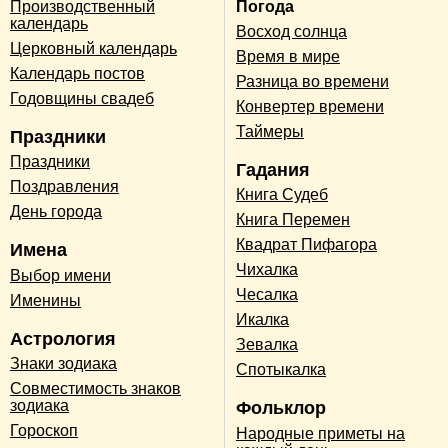
Производственный
Погода
календарь
Восход солнца
Церковный календарь
Время в мире
Календарь постов
Разница во времени
Годовщины свадеб
Конвертер времени
Таймеры
Праздники
Праздники
Гадания
Поздравления
Книга Судеб
День города
Книга Перемен
Квадрат Пифагора
Имена
Чихалка
Выбор имени
Чесалка
Именины
Икалка
Астрология
Зевалка
Знаки зодиака
Спотыкалка
Совместимость знаков
зодиака
Фольклор
Гороскоп
Народные приметы на