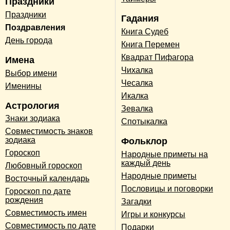
Праздники
Праздники
Гадания
Поздравления
Книга Судеб
День города
Книга Перемен
Квадрат Пифагора
Имена
Чихалка
Выбор имени
Чесалка
Именины
Икалка
Астрология
Зевалка
Знаки зодиака
Спотыкалка
Совместимость знаков
зодиака
Фольклор
Гороскоп
Народные приметы на
каждый день
Любовный гороскоп
Народные приметы
Восточный календарь
Пословицы и поговорки
Гороскоп по дате
рождения
Загадки
Совместимость имен
Игры и конкурсы
Совместимость по дате
Подарки