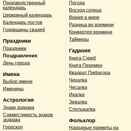
Производственный
Погода
календарь
Восход солнца
Церковный календарь
Время в мире
Календарь постов
Разница во времени
Годовщины свадеб
Конвертер времени
Таймеры
Праздники
Праздники
Гадания
Поздравления
Книга Судеб
День города
Книга Перемен
Квадрат Пифагора
Имена
Чихалка
Выбор имени
Чесалка
Именины
Икалка
Астрология
Зевалка
Знаки зодиака
Спотыкалка
Совместимость знаков
зодиака
Фольклор
Гороскоп
Народные приметы на