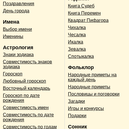
Поздравления
Книга Судеб
День города
Книга Перемен
Квадрат Пифагора
Имена
Чихалка
Выбор имени
Чесалка
Именины
Икалка
Астрология
Зевалка
Знаки зодиака
Спотыкалка
Совместимость знаков
зодиака
Фольклор
Гороскоп
Народные приметы на
каждый день
Любовный гороскоп
Народные приметы
Восточный календарь
Пословицы и поговорки
Гороскоп по дате
рождения
Загадки
Совместимость имен
Игры и конкурсы
Совместимость по дате
Подарки
рождения
Сонник
Совместимость по годам