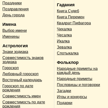
Праздники
Гадания
Поздравления
Книга Судеб
День города
Книга Перемен
Квадрат Пифагора
Имена
Чихалка
Выбор имени
Чесалка
Именины
Икалка
Астрология
Зевалка
Знаки зодиака
Спотыкалка
Совместимость знаков
зодиака
Фольклор
Гороскоп
Народные приметы на
каждый день
Любовный гороскоп
Народные приметы
Восточный календарь
Пословицы и поговорки
Гороскоп по дате
рождения
Загадки
Совместимость имен
Игры и конкурсы
Совместимость по дате
Подарки
рождения