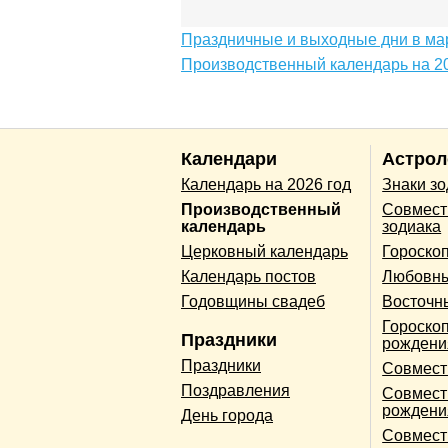
Праздничные и выходные дни в мар
Производственный календарь на 20
Календари
Астрол
Календарь на 2026 год
Знаки з
Производственный
Совмест
календарь
зодиака
Церковный календарь
Гороско
Календарь постов
Любовны
Годовщины свадеб
Восточн
Гороскоп
Праздники
рождени
Праздники
Совмест
Поздравления
Совмест
рождени
День города
Совмест