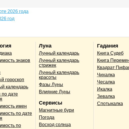
те 2026 года
26 год
огия
Луна
Гадания
одиака
Лунный календарь
Книга Судеб
имость знаков
Лунный календарь
Книга Переме
стрижек
Квадрат Пифа
п
Лунный календарь
Чихалка
красоты
й гороскоп
Чесалка
Фазы Луны
ый календарь
Икалка
Влияние Луны
 по дате
Зевалка
я
Сервисы
Спотыкалка
имость имен
Магнитные бури
имость по дате
Погода
я
Восход солнца
имость по