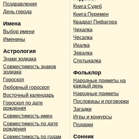
Поздравления
Книга Судеб
День города
Книга Перемен
Квадрат Пифагора
Имена
Чихалка
Выбор имени
Чесалка
Именины
Икалка
Астрология
Зевалка
Знаки зодиака
Спотыкалка
Совместимость знаков
зодиака
Фольклор
Гороскоп
Народные приметы на
каждый день
Любовный гороскоп
Народные приметы
Восточный календарь
Пословицы и поговорки
Гороскоп по дате
рождения
Загадки
Совместимость имен
Игры и конкурсы
Совместимость по дате
Подарки
рождения
Сонник
Совместимость по годам