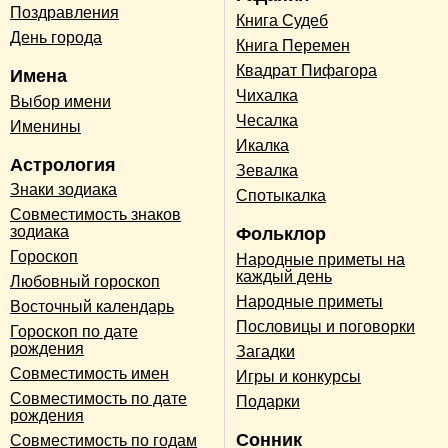
Поздравления
Книга Судеб
День города
Книга Перемен
Квадрат Пифагора
Имена
Чихалка
Выбор имени
Чесалка
Именины
Икалка
Астрология
Зевалка
Знаки зодиака
Спотыкалка
Совместимость знаков
зодиака
Фольклор
Гороскоп
Народные приметы на
каждый день
Любовный гороскоп
Народные приметы
Восточный календарь
Пословицы и поговорки
Гороскоп по дате
рождения
Загадки
Совместимость имен
Игры и конкурсы
Совместимость по дате
Подарки
рождения
Сонник
Совместимость по годам