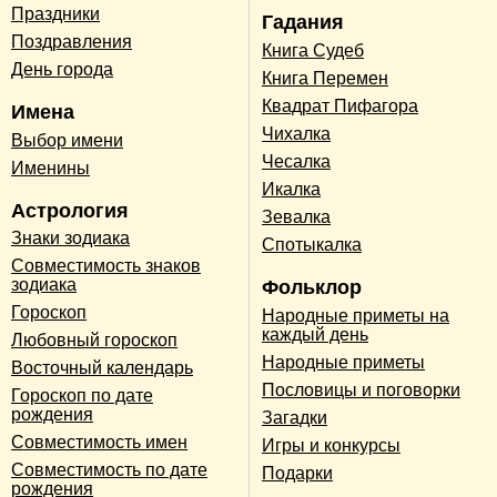
Праздники
Гадания
Поздравления
Книга Судеб
День города
Книга Перемен
Квадрат Пифагора
Имена
Чихалка
Выбор имени
Чесалка
Именины
Икалка
Астрология
Зевалка
Знаки зодиака
Спотыкалка
Совместимость знаков
зодиака
Фольклор
Гороскоп
Народные приметы на
каждый день
Любовный гороскоп
Народные приметы
Восточный календарь
Пословицы и поговорки
Гороскоп по дате
рождения
Загадки
Совместимость имен
Игры и конкурсы
Совместимость по дате
Подарки
рождения