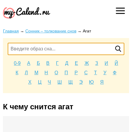
Главная
→
Сонник – толкование снов
→
Агат
0-9
А
Б
В
Г
Д
Е
Ж
З
И
Й
К
Л
М
Н
О
П
Р
С
Т
У
Ф
Х
Ц
Ч
Ш
Щ
Э
Ю
Я
К чему снится агат