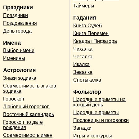
Таймеры
Праздники
Праздники
Гадания
Поздравления
Книга Судеб
День города
Книга Перемен
Квадрат Пифагора
Имена
Чихалка
Выбор имени
Чесалка
Именины
Икалка
Астрология
Зевалка
Знаки зодиака
Спотыкалка
Совместимость знаков
зодиака
Фольклор
Гороскоп
Народные приметы на
каждый день
Любовный гороскоп
Народные приметы
Восточный календарь
Пословицы и поговорки
Гороскоп по дате
рождения
Загадки
Совместимость имен
Игры и конкурсы