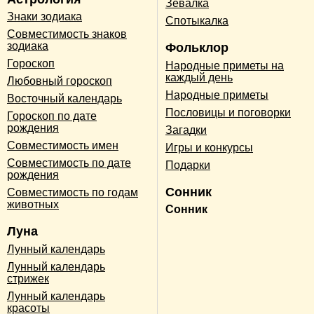
Зевалка
Знаки зодиака
Спотыкалка
Совместимость знаков
зодиака
Фольклор
Гороскоп
Народные приметы на
каждый день
Любовный гороскоп
Народные приметы
Восточный календарь
Пословицы и поговорки
Гороскоп по дате
рождения
Загадки
Совместимость имен
Игры и конкурсы
Совместимость по дате
Подарки
рождения
Сонник
Совместимость по годам
животных
Сонник
Луна
Лунный календарь
Лунный календарь
стрижек
Лунный календарь
красоты