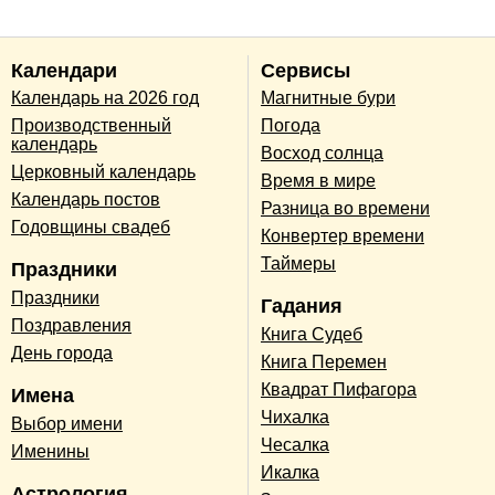
Календари
Сервисы
Календарь на 2026 год
Магнитные бури
Производственный
Погода
календарь
Восход солнца
Церковный календарь
Время в мире
Календарь постов
Разница во времени
Годовщины свадеб
Конвертер времени
Таймеры
Праздники
Праздники
Гадания
Поздравления
Книга Судеб
День города
Книга Перемен
Квадрат Пифагора
Имена
Чихалка
Выбор имени
Чесалка
Именины
Икалка
Астрология