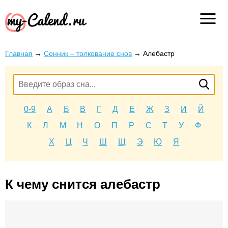
Главная
→
Сонник – толкование снов
→
Алебастр
0-9
А
Б
В
Г
Д
Е
Ж
З
И
Й
К
Л
М
Н
О
П
Р
С
Т
У
Ф
Х
Ц
Ч
Ш
Щ
Э
Ю
Я
К чему снится алебастр