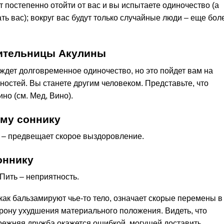
т постепенно отойти от вас и вы испытаете одиночество (а
ть вас); вокруг вас будут только случайные люди – еще бол
лительницы Акулины
 ждет долговременное одиночество, но это пойдет вам на
ностей. Вы станете другим человеком. Представьте, что
но (см. Мед, Вино).
му соннику
 – предвещает скорое выздоровление.
оннику
 Пить – неприятность.
как бальзамируют чье-то тело, означает скорые перемены в
рону ухудшения материального положения. Видеть, что
прежняя дружба окажется ошибкой, могущей доставить