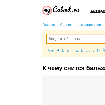
КАЛЕНДА
Главная
→
Сонник – толкование снов
0-9
А
Б
В
Г
Д
Е
Ж
З
И
К чему снится баль