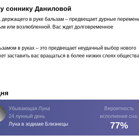
у соннику Даниловой
а, держащего в руке бальзам – предвещает дурные перемен
ым или возлюбленной. Вас ждет долговременное
льзамом в руках – это предвещает неудачный выбор нового
ет заставить вас вращаться в более низких слоях общества
дня
Убывающая Луна
Вероятность
24 лунный день
исполнения сна:
77
%
Луна в зодиаке
Близнецы