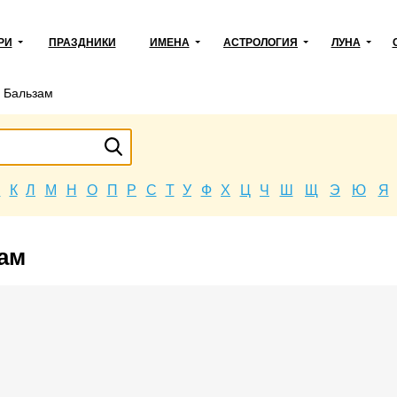
РИ
ПРАЗДНИКИ
ИМЕНА
АСТРОЛОГИЯ
ЛУНА
→
Бальзам
Й
К
Л
М
Н
О
П
Р
С
Т
У
Ф
Х
Ц
Ч
Ш
Щ
Э
Ю
Я
зам