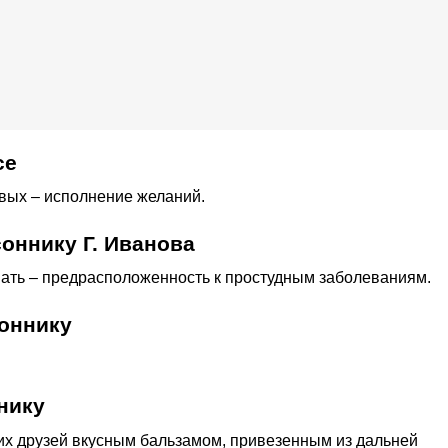
се
овых – исполнение желаний.
оннику Г. Иванова
упать – предрасположенность к простудным заболеваниям.
оннику
нику
оих друзей вкусным бальзамом, привезенным из дальней