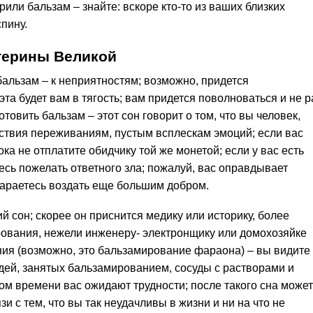
или бальзам – знайте: вскоре кто-то из ваших близких
пину.
терины Великой
альзам – к неприятностям; возможно, придется
эта будет вам в тягость; вам придется поволноваться и не р
отовить бальзам – этот сон говорит о том, что вы человек,
ствия переживаниям, пустым всплескам эмоций; если вас
пока не отплатите обидчику той же монетой; если у вас есть
сь пожелать ответного зла; пожалуй, вас оправдывает
тараетесь воздать еще большим добром.
й сон; скорее он приснится медику или историку, более
ования, нежели инженеру- электронщику или домохозяйке
ия (возможно, это бальзамирование фараона) – вы видите
дей, занятых бальзамированием, сосуды с растворами и
ом времени вас ожидают трудности; после такого сна може
зи с тем, что вы так неудачливы в жизни и ни на что не