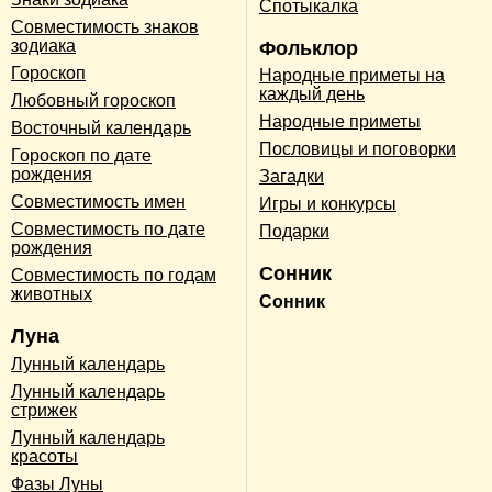
Спотыкалка
Совместимость знаков
зодиака
Фольклор
Гороскоп
Народные приметы на
каждый день
Любовный гороскоп
Народные приметы
Восточный календарь
Пословицы и поговорки
Гороскоп по дате
рождения
Загадки
Совместимость имен
Игры и конкурсы
Совместимость по дате
Подарки
рождения
Сонник
Совместимость по годам
животных
Сонник
Луна
Лунный календарь
Лунный календарь
стрижек
Лунный календарь
красоты
Фазы Луны