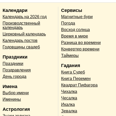
Календари
Сервисы
Календарь на 2026 год
Магнитные бури
Производственный
Погода
календарь
Восход солнца
Церковный календарь
Время в мире
Календарь постов
Разница во времени
Годовщины свадеб
Конвертер времени
Таймеры
Праздники
Праздники
Гадания
Поздравления
Книга Судеб
День города
Книга Перемен
Квадрат Пифагора
Имена
Чихалка
Выбор имени
Чесалка
Именины
Икалка
Астрология
Зевалка
Знаки зодиака