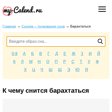
Главная
→
Сонник – толкование снов
→
Барахтаться
0-9
А
Б
В
Г
Д
Е
Ж
З
И
Й
К
Л
М
Н
О
П
Р
С
Т
У
Ф
Х
Ц
Ч
Ш
Щ
Э
Ю
Я
К чему снится барахтаться