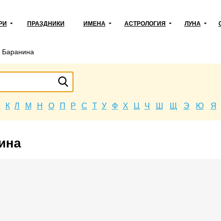
РИ
ПРАЗДНИКИ
ИМЕНА
АСТРОЛОГИЯ
ЛУНА
→
Баранина
Й
К
Л
М
Н
О
П
Р
С
Т
У
Ф
Х
Ц
Ч
Ш
Щ
Э
Ю
Я
ина