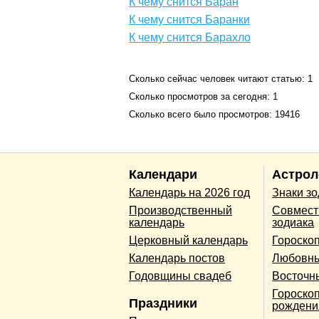
К чему снится Баран
К чему снится Баранки
К чему снится Барахло
Сколько сейчас человек читают статью: 1
Сколько просмотров за сегодня: 1
Сколько всего было просмотров: 19416
Календари
Астрол
Календарь на 2026 год
Знаки з
Производственный
Совмест
календарь
зодиака
Церковный календарь
Гороско
Календарь постов
Любовны
Годовщины свадеб
Восточн
Гороскоп
Праздники
рождени