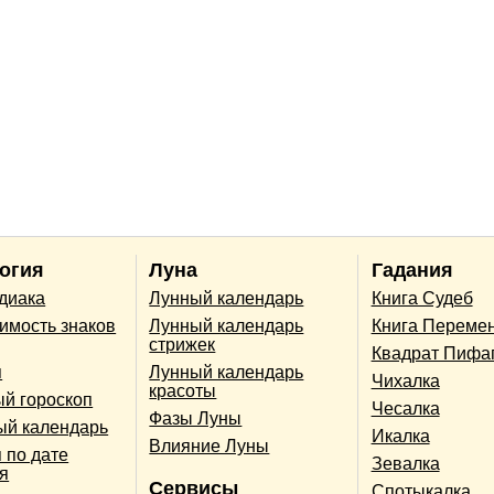
огия
Луна
Гадания
одиака
Лунный календарь
Книга Судеб
имость знаков
Лунный календарь
Книга Переме
стрижек
Квадрат Пифа
п
Лунный календарь
Чихалка
красоты
й гороскоп
Чесалка
Фазы Луны
ый календарь
Икалка
Влияние Луны
 по дате
Зевалка
я
Сервисы
Спотыкалка