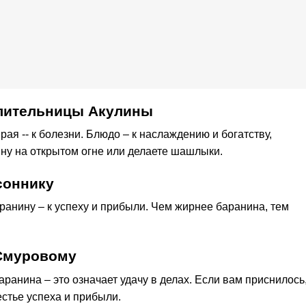
елительницы Акулины
ая -- к болезни. Блюдо – к наслаждению и богатству,
ину на открытом огне или делаете шашлыки.
соннику
аранину – к успеху и прибыли. Чем жирнее баранина, тем
.Смуровому
ранина – это означает удачу в делах. Если вам приснилось
естье успеха и прибыли.