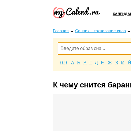
КАЛЕНДА
Главная
→
Сонник – толкование снов
0-9
А
Б
В
Г
Д
Е
Ж
З
И
К чему снится баран