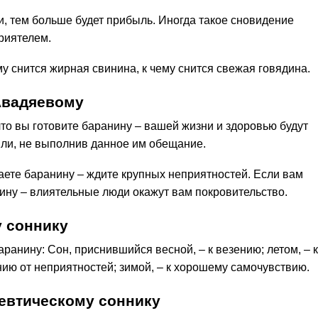
, тем больше будет прибыль. Иногда такое сновидение
риятелем.
ему снится жирная свинина, к чему снится свежая говядина.
Авадяевому
то вы готовите баранину – вашей жизни и здоровью будут
или, не выполнив данное им обещание.
аете баранину – ждите крупных неприятностей. Если вам
нину – влиятельные люди окажут вам покровительство.
 соннику
ранину: Сон, приснившийся весной, – к везению; летом, – к
нию от неприятностей; зимой, – к хорошему самочувствию.
евтическому соннику