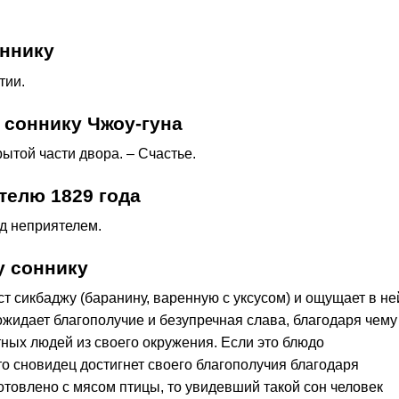
оннику
тии.
 соннику Чжоу-гуна
рытой части двора. – Счастье.
телю 1829 года
ад неприятелем.
у соннику
ст сикбаджу (баранину, варенную с уксусом) и ощущает в не
о ожидает благополучие и безупречная слава, благодаря чему
тных людей из своего окружения. Если это блюдо
то сновидец достигнет своего благополучия благодаря
отовлено с мясом птицы, то увидевший такой сон человек