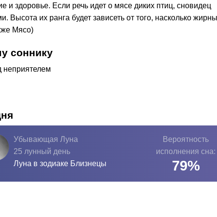
ие и здоровье. Если речь идет о мясе диких птиц, сновидец
и. Высота их ранга будет зависеть от того, насколько жирн
кже Мясо)
у соннику
д неприятелем
дня
Убывающая Луна
Вероятность
25 лунный день
исполнения сна:
79
%
Луна в зодиаке
Близнецы