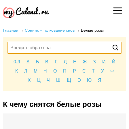
Главная
→
Сонник – толкование снов
→
Белые розы
0-9
А
Б
В
Г
Д
Е
Ж
З
И
Й
К
Л
М
Н
О
П
Р
С
Т
У
Ф
Х
Ц
Ч
Ш
Щ
Э
Ю
Я
К чему снятся белые розы