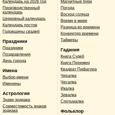
Календарь на 2026 год
Магнитные бури
Производственный
Погода
календарь
Восход солнца
Церковный календарь
Время в мире
Календарь постов
Разница во времени
Годовщины свадеб
Конвертер времени
Таймеры
Праздники
Праздники
Гадания
Поздравления
Книга Судеб
День города
Книга Перемен
Квадрат Пифагора
Имена
Чихалка
Выбор имени
Чесалка
Именины
Икалка
Астрология
Зевалка
Знаки зодиака
Спотыкалка
Совместимость знаков
зодиака
Фольклор